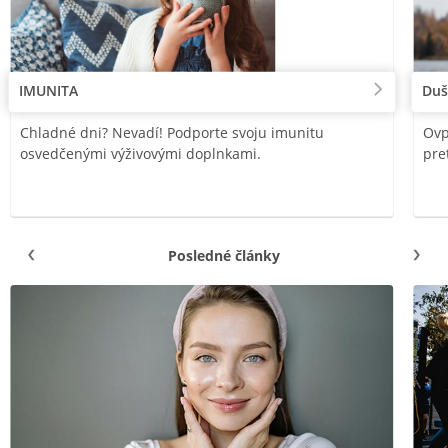
IMUNITA
Duš
Chladné dni? Nevadí! Podporte svoju imunitu
Ovp
osvedčenými výživovými doplnkami.
pre
Posledné články