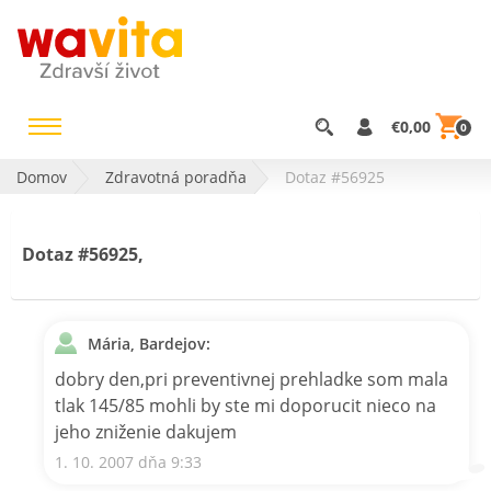
€0,00
0
Domov
Zdravotná poradňa
Dotaz #56925
Dotaz #56925,
Mária, Bardejov:
dobry den,pri preventivnej prehladke som mala
tlak 145/85 mohli by ste mi doporucit nieco na
jeho zniženie dakujem
1. 10. 2007 dňa 9:33