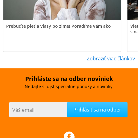
Prebuďte pleť a vlasy po zime! Poradíme vám ako
Vie
s n
Zobraziť viac článkov
Prihláste sa na odber noviniek
Nedajte si ujsť špeciálne ponuky a novinky.
Váš email