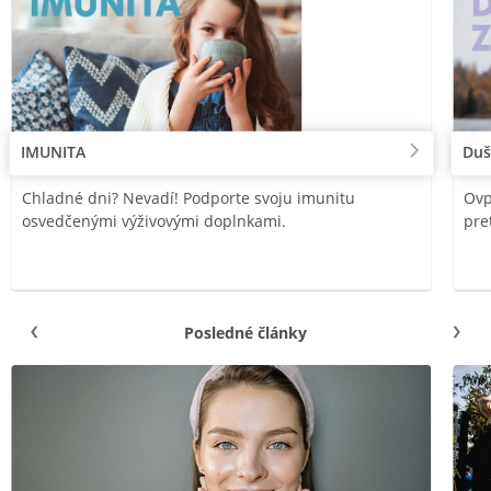
IMUNITA
Duš
Chladné dni? Nevadí! Podporte svoju imunitu
Ovp
osvedčenými výživovými doplnkami.
pre
Posledné články