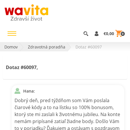
€0,00
0
Domov
Zdravotná poradňa
Dotaz #60097
Dotaz #60097,
Hana:
Dobrý deň, pred týždňom som Vám poslala
čiarové kódy a to na lístku so 100% bonusom,
ktorý ste mi zaslali k životnému jubileu. Na konte
nemám pripísané zatiaľ žiadne body. Došlo Vám
to v poriadku? Ďakujem a ostávam s pozdravom