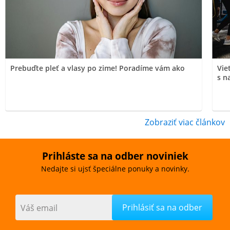
Prebuďte pleť a vlasy po zime! Poradíme vám ako
Vie
s n
Zobraziť viac článkov
Prihláste sa na odber noviniek
Nedajte si ujsť špeciálne ponuky a novinky.
Váš email