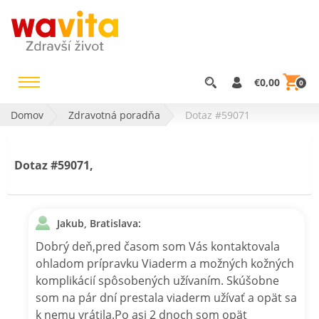
€0,00
0
Domov
Zdravotná poradňa
Dotaz #59071
Dotaz #59071,
Jakub, Bratislava:
Dobrý deň,pred časom som Vás kontaktovala
ohladom prípravku Viaderm a možných kožných
komplikácií spôsobených užívaním. Skúšobne
som na pár dní prestala viaderm užívať a opät sa
k nemu vrátila.Po asi 2 dnoch som opät