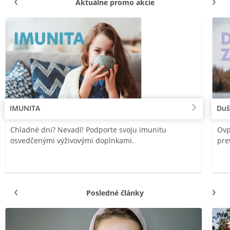
Aktuálne promo akcie
IMUNITA
Duš
Chladné dni? Nevadí! Podporte svoju imunitu
Ovp
osvedčenými výživovými doplnkami.
pre
Posledné články