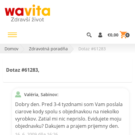
€0,00
0
Domov
Zdravotná poradňa
Dotaz #61283
Dotaz #61283,
Valéria, Sabinov:
Dobry den. Pred 3-4 tyzdnami som Vam poslala
ciarove kody spolu s objednavkou na niekolko
vyrobkov. Zatial mi nic neprislo. Evidujete moju
objednavku? Dakujem a prajem prijemny den.
16. 6. 2009 dňa 16:26