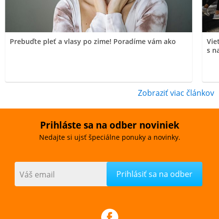
Prebuďte pleť a vlasy po zime! Poradíme vám ako
Vie
s n
Zobraziť viac článkov
Prihláste sa na odber noviniek
Nedajte si ujsť špeciálne ponuky a novinky.
Váš email