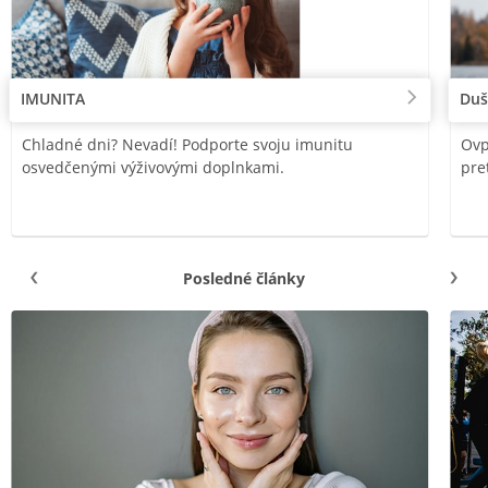
IMUNITA
Duš
Chladné dni? Nevadí! Podporte svoju imunitu
Ovp
osvedčenými výživovými doplnkami.
pre
Posledné články