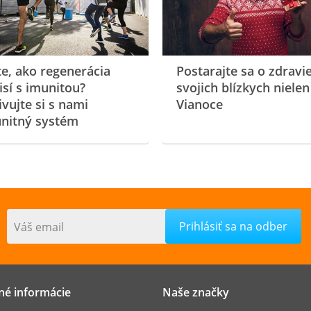
te, ako regenerácia
Postarajte sa o zdravi
isí s imunitou?
svojich blízkych nielen
ivujte si s nami
Vianoce
nitný systém
Váš email
né informácie
Naše značky