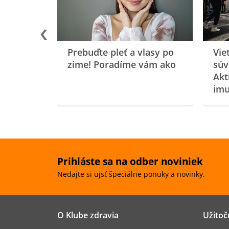
Prebuďte pleť a vlasy po
Vie
zime! Poradíme vám ako
súv
Akt
imu
Prihláste sa na odber noviniek
Nedajte si ujsť špeciálne ponuky a novinky.
O Klube zdravia
Užitoč