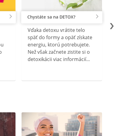
Chystáte sa na DETOX?
Vďaka detoxu vrátite telo
späť do formy a opäť získate
ou
energiu, ktorú potrebujete.
o
Než však začnete zistite si o
detoxikácii viac informácií...