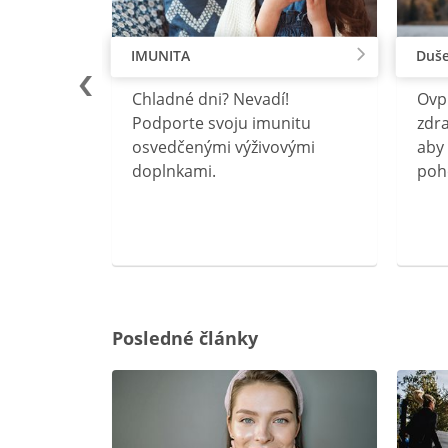
IMUNITA
Duše
lu
Chladné dni? Nevadí!
Ovp
rebný na
Podporte svoju imunitu
zdra
očného
osvedčenými výživovými
aby 
doplnkami.
poh
ravín
ovou
Posledné články
rgiu a
oenzýmu