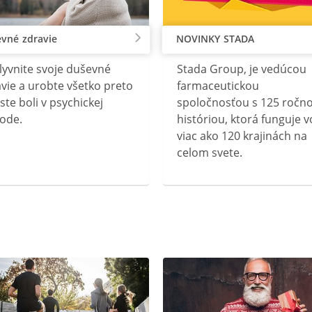
vné zdravie
NOVINKY STADA
lyvnite svoje duševné
Stada Group, je vedúcou
vie a urobte všetko preto
farmaceutickou
ste boli v psychickej
spoločnosťou s 125 ročn
ode.
históriou, ktorá funguje v
viac ako 120 krajinách na
celom svete.