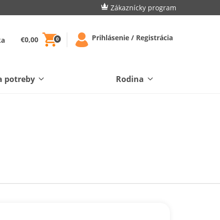
Zákaznícky program
Prihlásenie / Registrácia
€0,00
ka
0
a potreby
Rodina