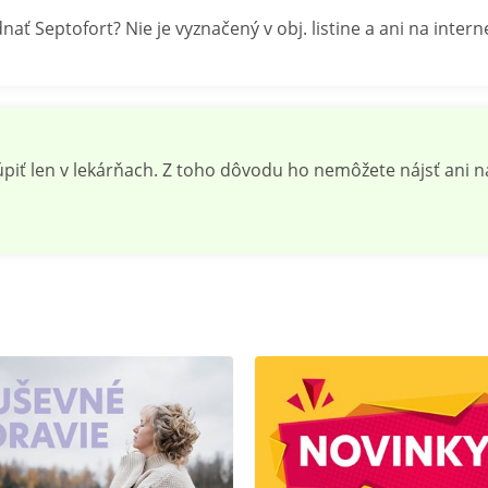
ť Septofort? Nie je vyznačený v obj. listine a ani na inter
piť len v lekárňach. Z toho dôvodu ho nemôžete nájsť ani 