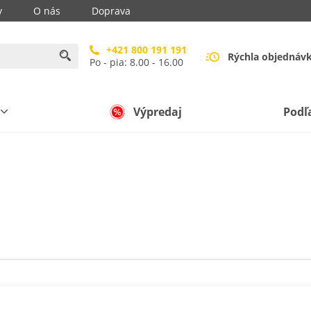
y
O nás
Doprava
+421 800 191 191
Rýchla objednáv
Po - pia: 8.00 - 16.00
Výpredaj
Podľ