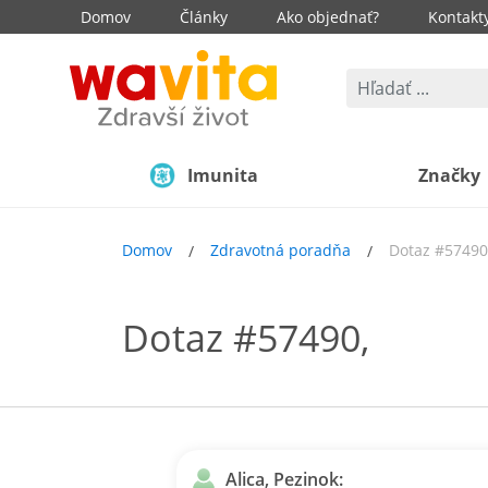
Domov
Články
Ako objednať?
Kontakt
Imunita
Značky
Domov
Zdravotná poradňa
Dotaz #57490
Dotaz #57490,
Alica, Pezinok: