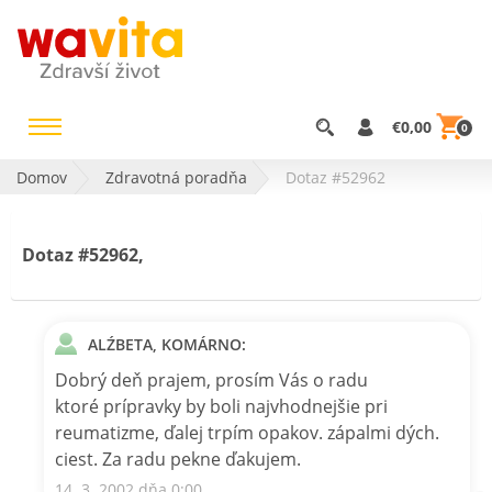
€0,00
0
Domov
Zdravotná poradňa
Dotaz #52962
Dotaz #52962,
ALŹBETA, KOMÁRNO:
Dobrý deň prajem, prosím Vás o radu
ktoré prípravky by boli najvhodnejšie pri
reumatizme, ďalej trpím opakov. zápalmi dých.
ciest. Za radu pekne ďakujem.
14. 3. 2002 dňa 0:00