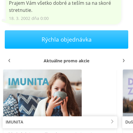
Prajem Vám všetko dobré a teším sa na skoré
stretnutie.
18. 3. 2002 dňa 0:00
Rýchla objednávka
Aktuálne promo akcie
IMUNITA
Duš