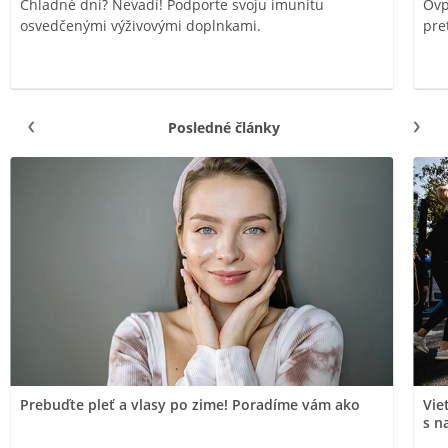
Chladné dni? Nevadí! Podporte svoju imunitu
Ovp
osvedčenými výživovými doplnkami.
pre
Posledné články
Prebuďte pleť a vlasy po zime! Poradíme vám ako
Vie
s n