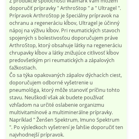
Z produkcie spoločnosti Walmark Vám môžem
doporučiť prípravky " ArthroStop " a " Ultragel ".
Prípravok ArthroStop je špeciálny prípravok na
ochranu a regeneráciu kĺbov, Ultragel je účinný
nápoj na výživu kĺbov. Pri reumatických stavoch
spojených s bolestivosťou doporučujem práve
ArthroStop, ktorý obsahuje látky na regeneráciu
chrupavky kĺbov a látky znižujúce citlivosť kĺbov
predovšetkým pri reumatických a zápalových
ťažkostiach.
Čo sa týka opakovaných zápalov dýchacích ciest,
doporučujem odborné vyšetrenie u
pneumológa, ktorý môže stanoviť príčinu tohto
stavu. Neuškodí však ak budete používať
vzhľadom na určité oslabenie organizmu
multivitamínové a multiminerálne prípravky.
Napríklad " Ženšen Spektrum, Imuno Spektrum
". Po výsledkoch vyšetrení je ľahšie doporučiť ten
najvhodnejší prípravok.