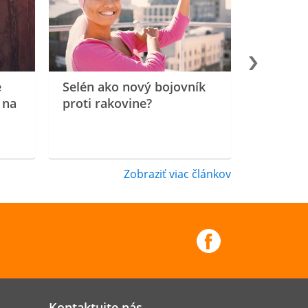
e
Selén ako nový bojovník
 na
proti rakovine?
Zobraziť viac článkov
Kontaktujte nás