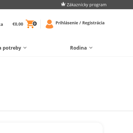
Zákaznícky program
Prihlásenie / Registrácia
€0,00
ka
0
a potreby
Rodina