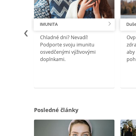
IMUNITA
Duše
lu
Chladné dni? Nevadí!
Ovp
rebný na
Podporte svoju imunitu
zdra
očného
osvedčenými výživovými
aby 
doplnkami.
poh
ravín
ovou
Posledné články
rgiu a