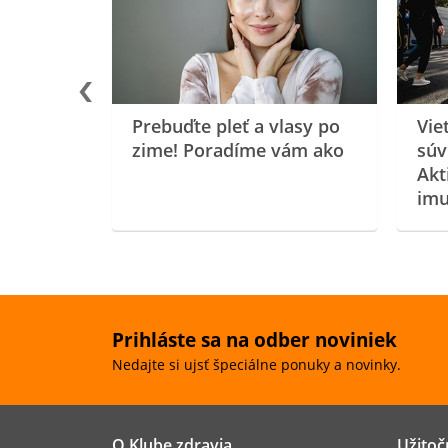
oenzýmu
Prebuďte pleť a vlasy po
Vie
zime! Poradíme vám ako
súv
Akt
imu
Prihláste sa na odber noviniek
Nedajte si ujsť špeciálne ponuky a novinky.
O Klube zdravia
Užitoč