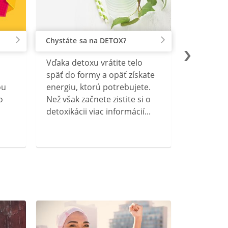
Chystáte sa na DETOX?
Vďaka detoxu vrátite telo
späť do formy a opäť získate
ou
energiu, ktorú potrebujete.
o
Než však začnete zistite si o
detoxikácii viac informácií...