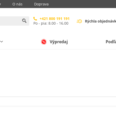
y
O nás
Doprava
+421 800 191 191
Rýchla objednáv
Po - pia: 8.00 - 16.00
Výpredaj
Podľ