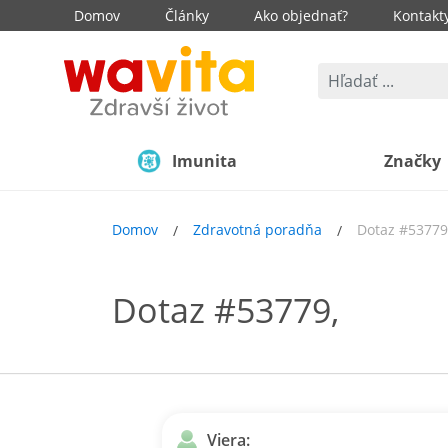
Domov
Články
Ako objednať?
Kontakt
Imunita
Značky
Domov
Zdravotná poradňa
Dotaz #53779
Dotaz #53779,
Viera: