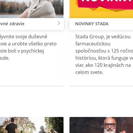
vné zdravie
NOVINKY STADA
lyvnite svoje duševné
Stada Group, je vedúcou
vie a urobte všetko preto
farmaceutickou
ste boli v psychickej
spoločnosťou s 125 ročn
ode.
históriou, ktorá funguje v
viac ako 120 krajinách na
celom svete.