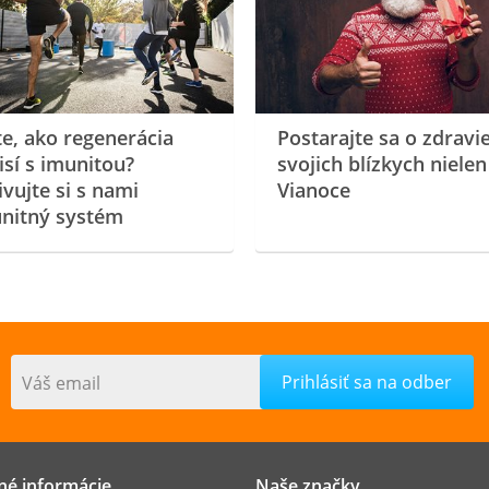
te, ako regenerácia
Postarajte sa o zdravi
isí s imunitou?
svojich blízkych nielen
ivujte si s nami
Vianoce
nitný systém
Váš email
né informácie
Naše značky