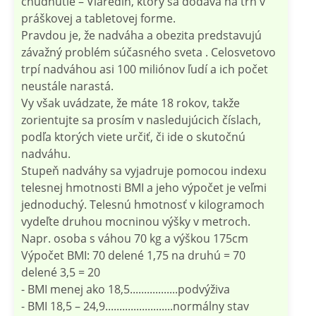
chudnutie – Viaredin, ktorý sa dodáva na trh v
práškovej a tabletovej forme.
Pravdou je, že nadváha a obezita predstavujú
závažný problém súčasného sveta . Celosvetovo
trpí nadváhou asi 100 miliónov ľudí a ich počet
neustále narastá.
Vy však uvádzate, že máte 18 rokov, takže
zorientujte sa prosím v nasledujúcich číslach,
podľa ktorých viete určiť, či ide o skutočnú
nadváhu.
Stupeň nadváhy sa vyjadruje pomocou indexu
telesnej hmotnosti BMI a jeho výpočet je veľmi
jednoduchý. Telesnú hmotnosť v kilogramoch
vydeľte druhou mocninou výšky v metroch.
Napr. osoba s váhou 70 kg a výškou 175cm
Výpočet BMI: 70 delené 1,75 na druhú = 70
delené 3,5 = 20
- BMI menej ako 18,5.................podvýživa
- BMI 18,5 – 24,9........................normálny stav