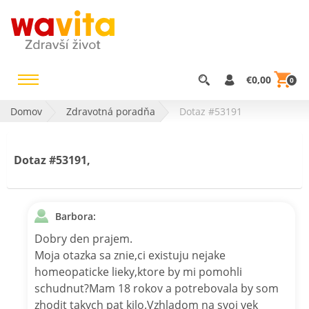
€0,00
0
Domov
Zdravotná poradňa
Dotaz #53191
Dotaz #53191,
Barbora:
Dobry den prajem.
Moja otazka sa znie,ci existuju nejake
homeopaticke lieky,ktore by mi pomohli
schudnut?Mam 18 rokov a potrebovala by som
zhodit takych pat kilo.Vzhladom na svoj vek