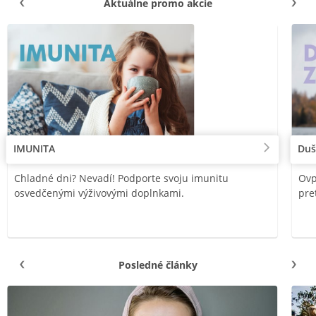
Aktuálne promo akcie
IMUNITA
Duš
Chladné dni? Nevadí! Podporte svoju imunitu
Ovp
osvedčenými výživovými doplnkami.
pre
Posledné články