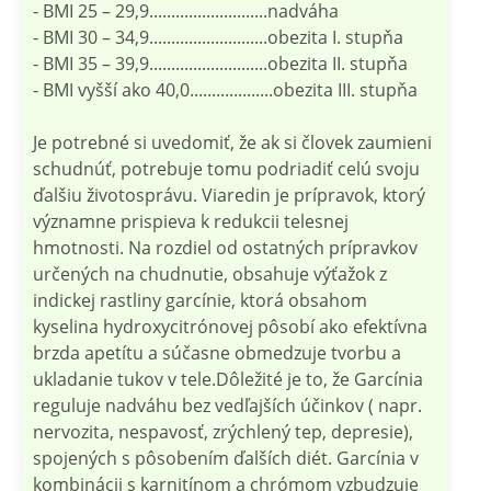
- BMI 25 – 29,9...........................nadváha
- BMI 30 – 34,9...........................obezita I. stupňa
- BMI 35 – 39,9...........................obezita II. stupňa
- BMI vyšší ako 40,0...................obezita III. stupňa
Je potrebné si uvedomiť, že ak si človek zaumieni
schudnúť, potrebuje tomu podriadiť celú svoju
ďalšiu životosprávu. Viaredin je prípravok, ktorý
významne prispieva k redukcii telesnej
hmotnosti. Na rozdiel od ostatných prípravkov
určených na chudnutie, obsahuje výťažok z
indickej rastliny garcínie, ktorá obsahom
kyselina hydroxycitrónovej pôsobí ako efektívna
brzda apetítu a súčasne obmedzuje tvorbu a
ukladanie tukov v tele.Dôležité je to, že Garcínia
reguluje nadváhu bez vedľajších účinkov ( napr.
nervozita, nespavosť, zrýchlený tep, depresie),
spojených s pôsobením ďalších diét. Garcínia v
kombinácii s karnitínom a chrómom vzbudzuje