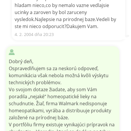
hladam nieco,co by nemalo vazne vedlajsie
ucinky a zaroven by bol zaruceny
vysledok.Najlepsie na prirodnej baze.Vedeli by
ste mi nieco odporucit?Dakujem Vam.
4. 2. 2004 dňa 20:23
Dobrý deň,
Ospravedlňujem sa za neskorú odpoveď,
komunikácia však nebola možná kvôli výskytu
technických problémov.
Vo svojom dotaze žiadate, aby som Vám
poradila „nejaké“ homeopatické lieky na
schudnutie. Žiaľ, firma Walmark nedisponuje
homeopatikami, vyrába a distribuuje produkty
založené na prírodnej báze.
V portfóliu firmy existuje vynikajúci prípravok na