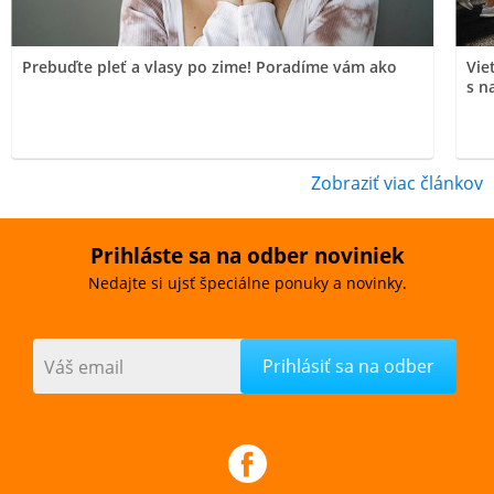
Prebuďte pleť a vlasy po zime! Poradíme vám ako
Vie
s n
Zobraziť viac článkov
Prihláste sa na odber noviniek
Nedajte si ujsť špeciálne ponuky a novinky.
Váš email