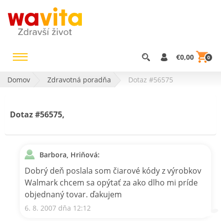
€0,00
0
Domov
Zdravotná poradňa
Dotaz #56575
Dotaz #56575,
Barbora, Hriňová:
Dobrý deň poslala som čiarové kódy z výrobkov
Walmark chcem sa opýtať za ako dlho mi príde
objednaný tovar. ďakujem
6. 8. 2007 dňa 12:12