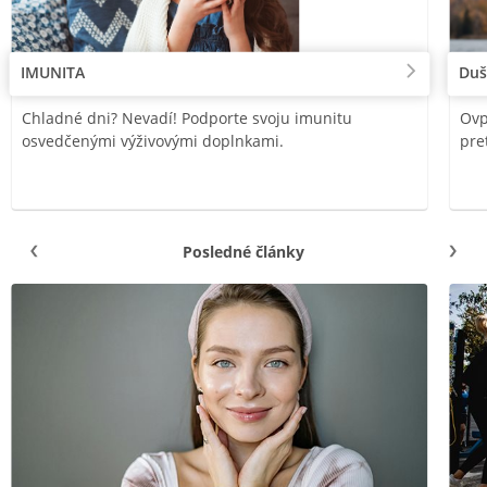
IMUNITA
Duš
Chladné dni? Nevadí! Podporte svoju imunitu
Ovp
osvedčenými výživovými doplnkami.
pre
Posledné články