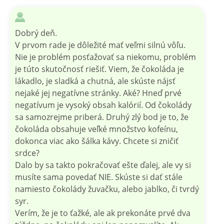
Dobrý deň.
V prvom rade je dôležité mať veľmi silnú vôľu.
Nie je problém posťažovať sa niekomu, problém
je túto skutočnosť riešiť. Viem, že čokoláda je
lákadlo, je sladká a chutná, ale skúste nájsť
nejaké jej negatívne stránky. Aké? Hneď prvé
negatívum je vysoký obsah kalórií. Od čokolády
sa samozrejme priberá. Druhý zlý bod je to, že
čokoláda obsahuje veľké množstvo kofeínu,
dokonca viac ako šálka kávy. Chcete si zničiť
srdce?
Dalo by sa takto pokračovať ešte ďalej, ale vy si
musíte sama povedať NIE. Skúste si dať stále
namiesto čokolády žuvačku, alebo jablko, či tvrdý
syr.
Verím, že je to ťažké, ale ak prekonáte prvé dva