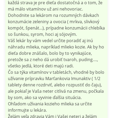
každá strava je pre dieťa dostatočná a o tom, že
má málo vitamínov už ani nehovoriac.
Dohodnite sa lekárom na rozumných dávkach
konzumácie zeleniny a ovocia ( mrkva, slivkový
kompót, špenát...), prípadne konzumácii chlebíka
so šunkou, syrom, hoci aj sójovým.
Váš lekár by vám vedel určite poradiť aj inú
náhradu mlieka, napríklad mlieko kozie. Ak by ho
dieťa dobre znášalo, bolo by to vynikajúce,
pretože sa z neho dá urobiť tvaroh, puding....,
všetko jedlá, ktoré deti majú radi.
Čo sa týka vitamínov v tabletách, vhodné by bolo
užívanie prípravku Marťankovia Imunaktiv ( 1/2
tablety denne rozdrviť, alebo rozpustiť do čaju),
ale pokiaľ je Vaša neter citlivá na zmenu, počkala
by som, ako sa vyvinie ďalšia situácia.
Ohľadom užívania kozieho mlieka sa určite
informujte u lekára.
Želám veľa zdravia Vám i Vašej neteri a želám