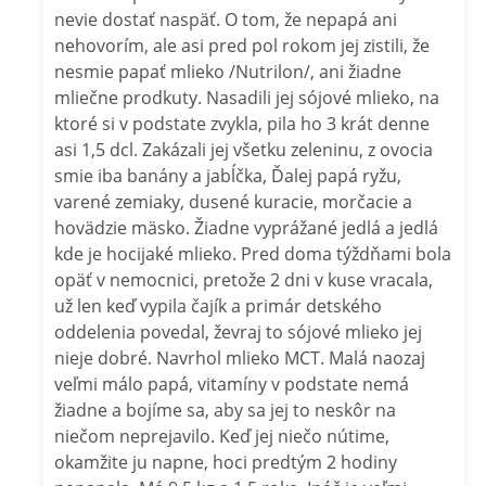
nevie dostať naspäť. O tom, že nepapá ani
nehovorím, ale asi pred pol rokom jej zistili, že
nesmie papať mlieko /Nutrilon/, ani žiadne
mliečne prodkuty. Nasadili jej sójové mlieko, na
ktoré si v podstate zvykla, pila ho 3 krát denne
asi 1,5 dcl. Zakázali jej všetku zeleninu, z ovocia
smie iba banány a jabĺčka, Ďalej papá ryžu,
varené zemiaky, dusené kuracie, morčacie a
hovädzie mäsko. Žiadne vyprážané jedlá a jedlá
kde je hocijaké mlieko. Pred doma týždňami bola
opäť v nemocnici, pretože 2 dni v kuse vracala,
už len keď vypila čajík a primár detského
oddelenia povedal, ževraj to sójové mlieko jej
nieje dobré. Navrhol mlieko MCT. Malá naozaj
veľmi málo papá, vitamíny v podstate nemá
žiadne a bojíme sa, aby sa jej to neskôr na
niečom neprejavilo. Keď jej niečo nútime,
okamžite ju napne, hoci predtým 2 hodiny