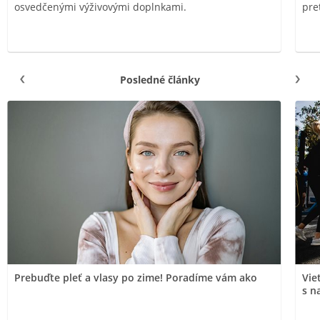
osvedčenými výživovými doplnkami.
pre
Posledné články
Prebuďte pleť a vlasy po zime! Poradíme vám ako
Vie
s n