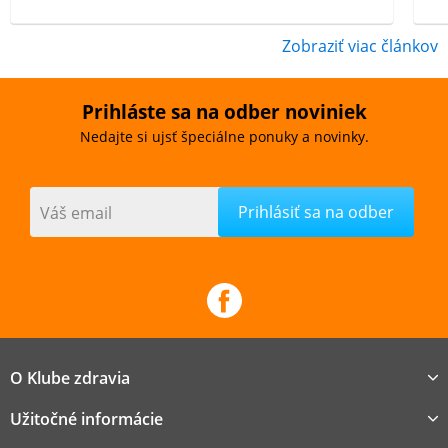
Zobraziť viac článkov
Prihláste sa na odber noviniek
Nedajte si ujsť špeciálne ponuky a novinky.
Váš email
O Klube zdravia
Užitočné informácie