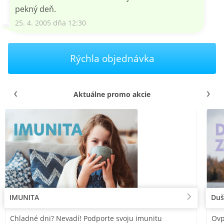
pekný deň.
25. 4. 2005 dňa 12:30
Rýchla objednávka
Aktuálne promo akcie
IMUNITA
Duš
Chladné dni? Nevadí! Podporte svoju imunitu
Ovp