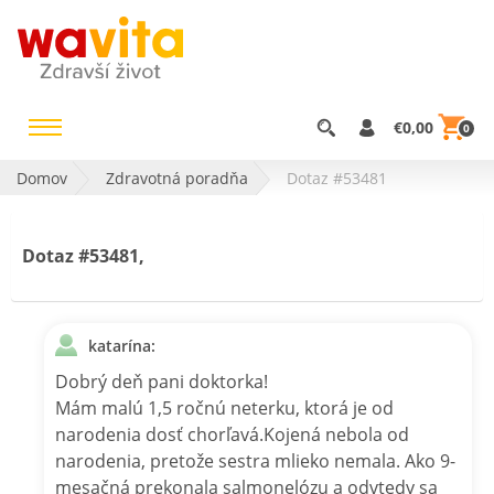
€0,00
0
Domov
Zdravotná poradňa
Dotaz #53481
Dotaz #53481,
katarína:
Dobrý deň pani doktorka!
Mám malú 1,5 ročnú neterku, ktorá je od
narodenia dosť chorľavá.Kojená nebola od
narodenia, pretože sestra mlieko nemala. Ako 9-
mesačná prekonala salmonelózu a odvtedy sa