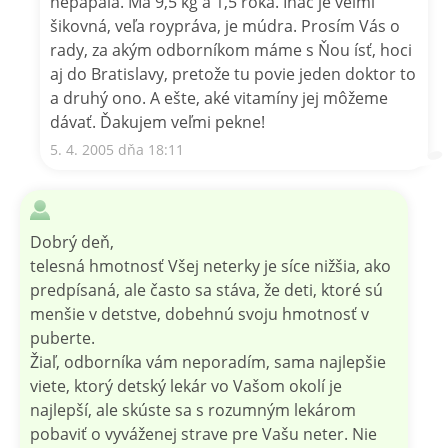
nepapala. Má 9,5 kg a 1,5 roka. Ináč je veľmi
šikovná, veľa roypráva, je múdra. Prosím Vás o
rady, za akým odborníkom máme s Ňou ísť, hoci
aj do Bratislavy, pretože tu povie jeden doktor to
a druhý ono. A ešte, aké vitamíny jej môžeme
dávať. Ďakujem veľmi pekne!
5. 4. 2005 dňa 18:11
Dobrý deň,
telesná hmotnosť Všej neterky je síce nižšia, ako
predpísaná, ale často sa stáva, že deti, ktoré sú
menšie v detstve, dobehnú svoju hmotnosť v
puberte.
Žiaľ, odborníka vám neporadím, sama najlepšie
viete, ktorý detský lekár vo Vašom okolí je
najlepší, ale skúste sa s rozumným lekárom
pobaviť o vyváženej strave pre Vašu neter. Nie