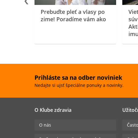
Prebuďte pleť a vlasy po
Vie
zime! Poradíme vám ako
súv
Akt
imu
Prihláste sa na odber noviniek
Nedajte si ujsť špeciálne ponuky a novinky.
O Klube zdravia
Užitoč
O nás
Často