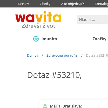
Domov
Články
Ako objednať?
Kontakt
Imunita
Značky
Domov
Zdravotná poradňa
Dotaz #53210
Dotaz #53210,
Mária, Bratislava: