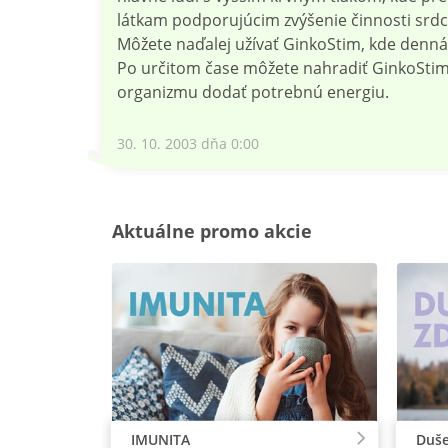
látkam podporujúcim zvýšenie činnosti srdc
Môžete naďalej užívať GinkoStim, kde denná 
Po určitom čase môžete nahradiť GinkoSti
organizmu dodať potrebnú energiu.
30. 10. 2003 dňa 0:00
Aktuálne promo akcie
IMUNITA
Duše