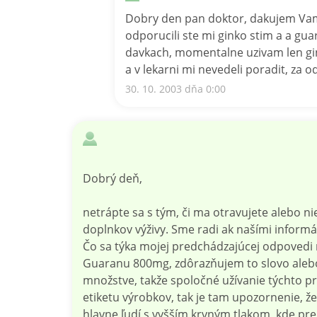
Dobry den pan doktor, dakujem Vam
odporucili ste mi ginko stim a a gu
davkach, momentalne uzivam len gin
a v lekarni mi nevedeli poradit, z
30. 10. 2003 dňa 0:00
Dobrý deň,
netrápte sa s tým, či ma otravujete alebo ni
doplnkov výživy. Sme radi ak našími infor
Čo sa týka mojej predchádzajúcej odpovedi
Guaranu 800mg, zdôrazňujem to slovo alebo
množstve, takže spoločné užívanie týchto p
etiketu výrobkov, tak je tam upozornenie, 
hlavne ľudí s vyšším krvným tlakom, kde pre