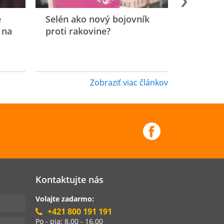
e
Selén ako nový bojovník
 na
proti rakovine?
Zobraziť viac článkov
Kontaktujte nás
Volajte zadarmo:
+421 800 191 191
Po - pia: 8.00 - 16.00