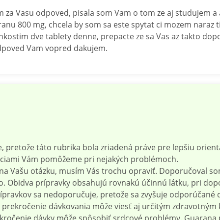
 za Vasu odpoved, pisala som Vam o tom ze aj studujem a 
aranu 800 mg, chcela by som sa este spytat ci mozem naraz ti
kostim dve tablety denne, prepacte ze sa Vas az takto do
a odpoved Vam vopred dakujem.
e, pretože táto rubrika bola zriadená práve pre lepšiu orient
máciami Vám pomôžeme pri nejakých problémoch.
 na Vašu otázku, musím Vás trochu opraviť. Doporučoval s
. Obidva prípravky obsahujú rovnakú účinnú látku, pri do
rípravkov sa nedoporučuje, pretože sa zvyšuje odporúčané 
že prekročenie dávkovania môže viesť aj určitým zdravotným
kročenie dávky môže spôsobiť srdcové problémy. Guarana pat