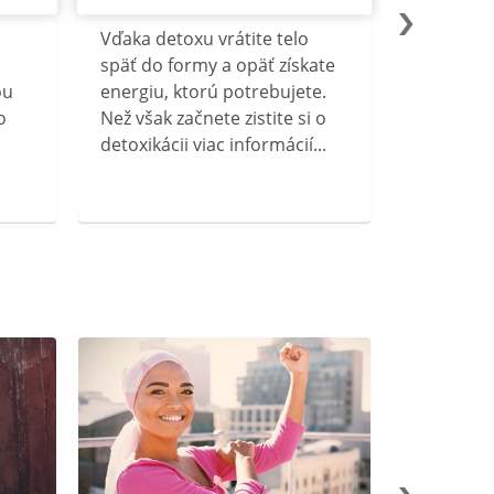
Vďaka detoxu vrátite telo
späť do formy a opäť získate
ou
energiu, ktorú potrebujete.
o
Než však začnete zistite si o
detoxikácii viac informácií...