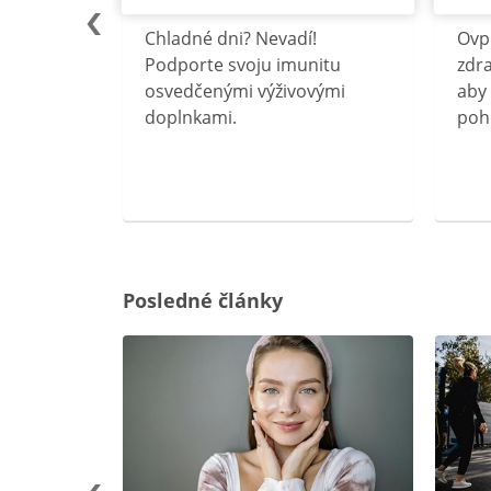
lu
Chladné dni? Nevadí!
Ovp
rebný na
Podporte svoju imunitu
zdra
očného
osvedčenými výživovými
aby 
doplnkami.
poh
ravín
ovou
Posledné články
rgiu a
oenzýmu