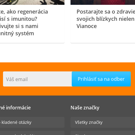
te, ako regenerácia
Postarajte sa o zdravi
isí s imunitou?
svojich blízkych nielen
ivujte si s nami
Vianoce
nitný systém
Váš email
né informácie
Naše značky
 kladené otázky
Všetky značky