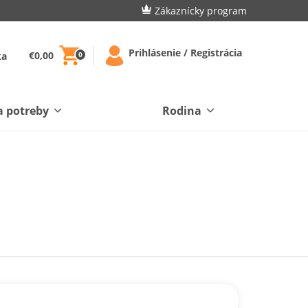
Zákaznícky program
Prihlásenie / Registrácia
€0,00
ka
0
a potreby
Rodina