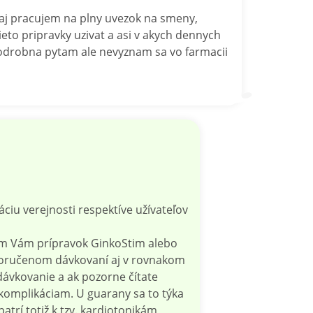
aj pracujem na plny uvezok na smeny,
eto pripravky uzivat a asi v akych dennych
podrobna pytam ale nevyznam sa vo farmacii
áciu verejnosti respektíve užívateľov
om Vám prípravok GinkoStim alebo
poručenom dávkovaní aj v rovnakom
dávkovanie a ak pozorne čítate
 komplikáciam. U guarany sa to týka
rí totiž k tzv. kardiotonikám,