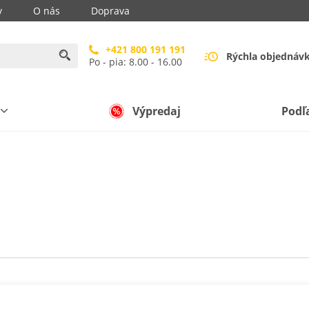
y
O nás
Doprava
+421 800 191 191
Rýchla objednáv
Po - pia: 8.00 - 16.00
Výpredaj
Podľ