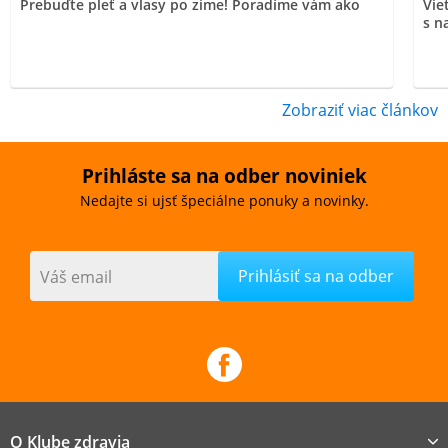
Prebuďte pleť a vlasy po zime! Poradíme vám ako
Vie
s n
Zobraziť viac článkov
Prihláste sa na odber noviniek
Nedajte si ujsť špeciálne ponuky a novinky.
Váš email
O Klube zdravia