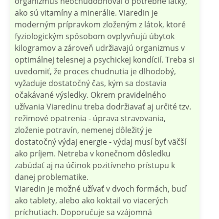
organizmus neochudobňoval o potrebné látky,
ako sú vitamíny a minerálie. Viaredin je
moderným prípravkom zloženým z látok, ktoré
fyziologickým spôsobom ovplyvňujú úbytok
kilogramov a zároveň udržiavajú organizmus v
optimálnej telesnej a psychickej kondícií. Treba si
uvedomiť, že proces chudnutia je dlhodobý,
vyžaduje dostatočný čas, kým sa dostavia
očakávané výsledky. Okrem pravidelného
užívania Viaredinu treba dodržiavať aj určité tzv.
režimové opatrenia - úprava stravovania,
zloženie potravín, nemenej dôležitý je
dostatočný výdaj energie - výdaj musí byť väčší
ako príjem. Netreba v konečnom dôsledku
zabúdať aj na účinok pozitívneho prístupu k
danej problematike.
Viaredin je možné užívať v dvoch formách, buď
ako tablety, alebo ako koktail vo viacerých
príchutiach. Doporučuje sa vzájomná