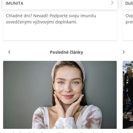
IMUNITA
Duš
Chladné dni? Nevadí! Podporte svoju imunitu
Ovp
osvedčenými výživovými doplnkami.
pre
Posledné články