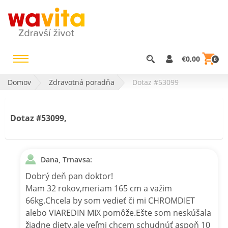
€0,00
0
Domov
Zdravotná poradňa
Dotaz #53099
Dotaz #53099,
Dana, Trnavsa:
Dobrý deň pan doktor!
Mam 32 rokov,meriam 165 cm a važim
66kg.Chcela by som vedieť či mi CHROMDIET
alebo VIAREDIN MIX pomôže.Ešte som neskúšala
žiadne diety,ale veľmi chcem schudnúť aspoň 10