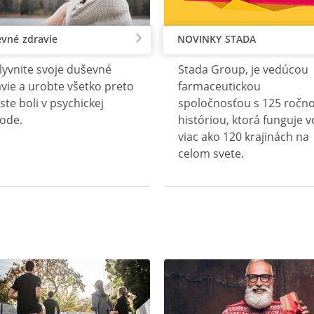
vné zdravie
NOVINKY STADA
lyvnite svoje duševné
Stada Group, je vedúcou
vie a urobte všetko preto
farmaceutickou
ste boli v psychickej
spoločnosťou s 125 ročn
ode.
históriou, ktorá funguje v
viac ako 120 krajinách na
celom svete.