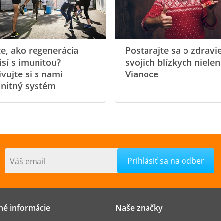
te, ako regenerácia
Postarajte sa o zdravi
isí s imunitou?
svojich blízkych nielen
ivujte si s nami
Vianoce
nitný systém
Váš email
né informácie
Naše značky