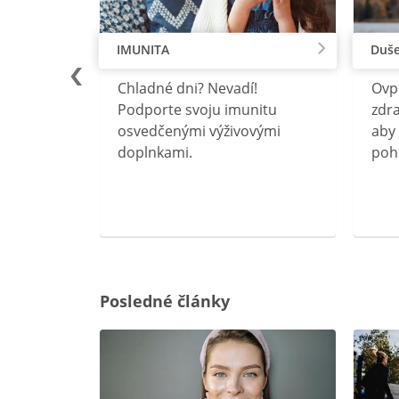
IMUNITA
Duše
lu
Chladné dni? Nevadí!
Ovp
rebný na
Podporte svoju imunitu
zdra
očného
osvedčenými výživovými
aby 
doplnkami.
poh
ravín
ovou
Posledné články
rgiu a
oenzýmu