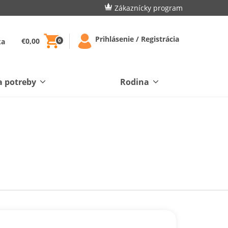
Zákaznícky program
Prihlásenie / Registrácia
€0,00
ka
0
a potreby
Rodina