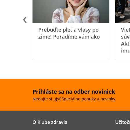
Prebuďte pleť a vlasy po
Vie
zime! Poradíme vám ako
súv
Akt
imu
Prihláste sa na odber noviniek
Nedajte si ujsť špeciálne ponuky a novinky.
O Klube zdravia
Užitoč