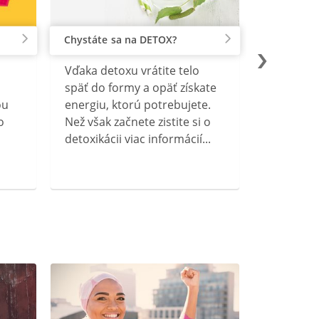
Chystáte sa na DETOX?
Vďaka detoxu vrátite telo
späť do formy a opäť získate
ou
energiu, ktorú potrebujete.
o
Než však začnete zistite si o
detoxikácii viac informácií...