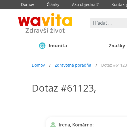
Domov
Články
Ako objednať?
Kontakt
Imunita
Značky
Domov
Zdravotná poradňa
Dotaz #61123
Dotaz #61123,
Irena, Komárno: