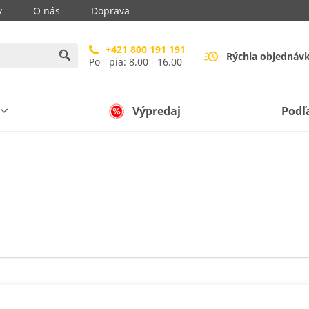
y
O nás
Doprava
+421 800 191 191
Rýchla objednáv
Po - pia: 8.00 - 16.00
Výpredaj
Podľ