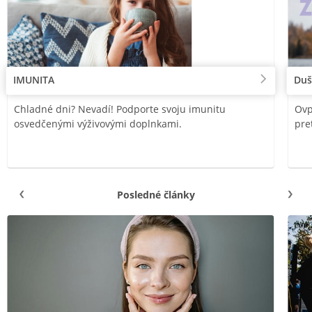
IMUNITA
Duš
Chladné dni? Nevadí! Podporte svoju imunitu
Ovp
osvedčenými výživovými doplnkami.
pre
Posledné články