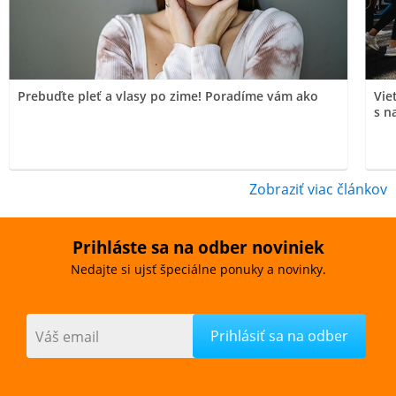
Prebuďte pleť a vlasy po zime! Poradíme vám ako
Vie
s n
Zobraziť viac článkov
Prihláste sa na odber noviniek
Nedajte si ujsť špeciálne ponuky a novinky.
Váš email