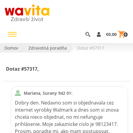
€0,00
0
Domov
Zdravotná poradňa
Dotaz #57317
Dotaz #57317,
Mariana, Surany 942 01:
Dobry den. Nedavno som si objednavala cez
internet vyrobky Walmark a dnes som si znova
chcela nieco objednat, no mi nefunguje
prihlásenie. Moje zakaznicke cislo je 98123417.
Prosim, poradte mi, ako mam postupovat.