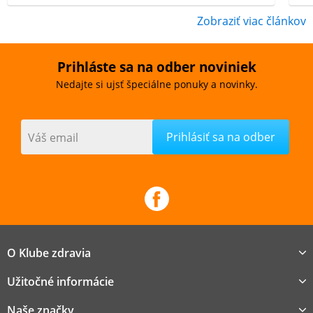
Zobraziť viac článkov
Prihláste sa na odber noviniek
Nedajte si ujsť špeciálne ponuky a novinky.
Váš email
O Klube zdravia
Užitočné informácie
Naše značky