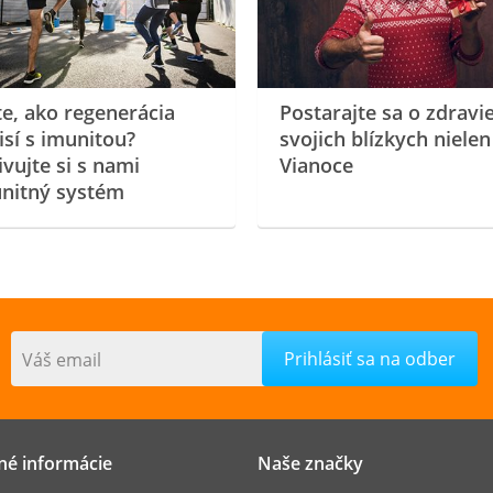
te, ako regenerácia
Postarajte sa o zdravi
isí s imunitou?
svojich blízkych nielen
ivujte si s nami
Vianoce
nitný systém
Váš email
né informácie
Naše značky