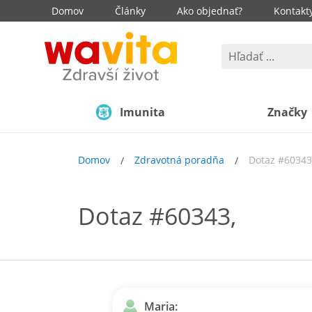
Domov
Články
Ako objednať?
Kontakt
Imunita
Značky
Domov
Zdravotná poradňa
Dotaz #60343
Dotaz #60343,
Maria: