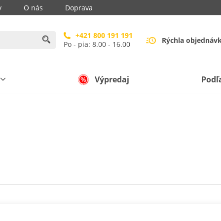
y
O nás
Doprava
+421 800 191 191
Rýchla objednáv
Po - pia: 8.00 - 16.00
Výpredaj
Podľ