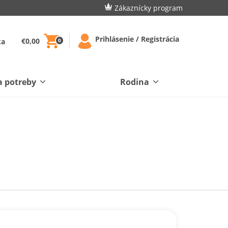
Zákaznícky program
Prihlásenie / Registrácia
€0,00
ka
0
a potreby
Rodina