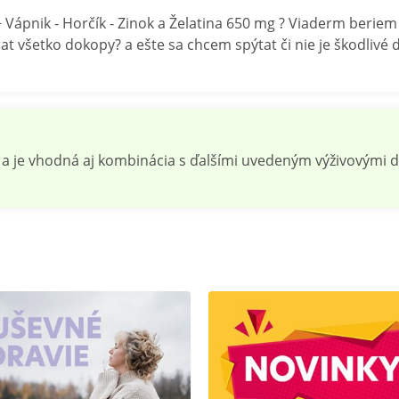
ápnik - Horčík - Zinok a Želatina 650 mg ? Viaderm beriem u
at všetko dokopy? a ešte sa chcem spýtat či nie je škodliv
a je vhodná aj kombinácia s ďalšími uvedeným výživovými 