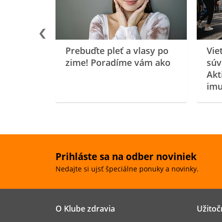
Prebuďte pleť a vlasy po
Vie
zime! Poradíme vám ako
súv
Akt
imu
Prihláste sa na odber noviniek
Nedajte si ujsť špeciálne ponuky a novinky.
O Klube zdravia
Užitoč