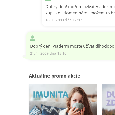
Dobry den! možem užívat Viaderm + V
kupil koli zlomeninám.. možem to br
18. 1. 2009 dňa 12:07
Dobrý deň, Viaderm môžte užívať dlhodobo 
21. 1. 2009 dňa 15:16
Aktuálne promo akcie