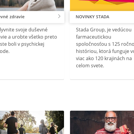
vné zdravie
NOVINKY STADA
lyvnite svoje duševné
Stada Group, je vedúcou
vie a urobte všetko preto
farmaceutickou
ste boli v psychickej
spoločnosťou s 125 ročn
ode.
históriou, ktorá funguje v
viac ako 120 krajinách na
celom svete.