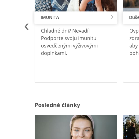
IMUNITA
Duše
lu
Chladné dni? Nevadí!
Ovp
rebný na
Podporte svoju imunitu
zdra
očného
osvedčenými výživovými
aby 
doplnkami.
poh
ravín
ovou
Posledné články
rgiu a
oenzýmu