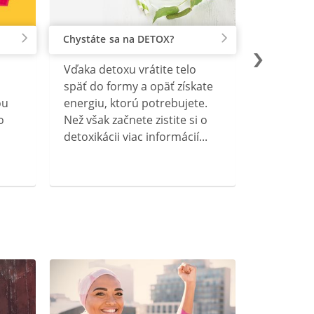
Chystáte sa na DETOX?
Vďaka detoxu vrátite telo
späť do formy a opäť získate
ou
energiu, ktorú potrebujete.
o
Než však začnete zistite si o
detoxikácii viac informácií...