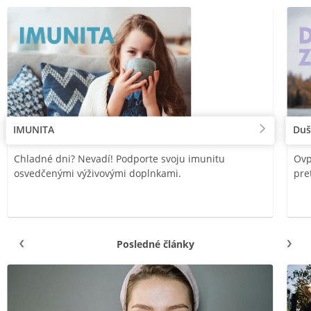
IMUNITA
Duš
Chladné dni? Nevadí! Podporte svoju imunitu
Ovp
osvedčenými výživovými doplnkami.
pre
Posledné články