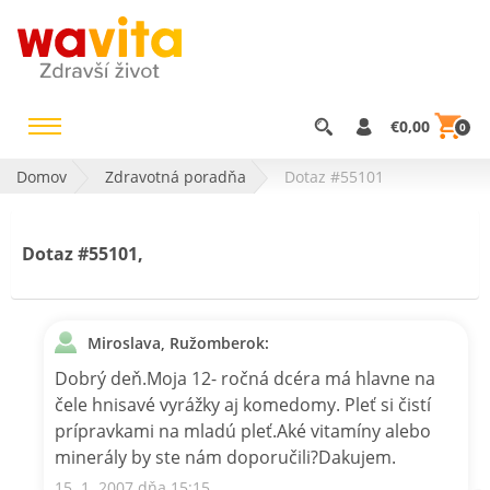
€0,00
0
Domov
Zdravotná poradňa
Dotaz #55101
Dotaz #55101,
Miroslava, Ružomberok:
Dobrý deň.Moja 12- ročná dcéra má hlavne na
čele hnisavé vyrážky aj komedomy. Pleť si čistí
prípravkami na mladú pleť.Aké vitamíny alebo
minerály by ste nám doporučili?Dakujem.
15. 1. 2007 dňa 15:15