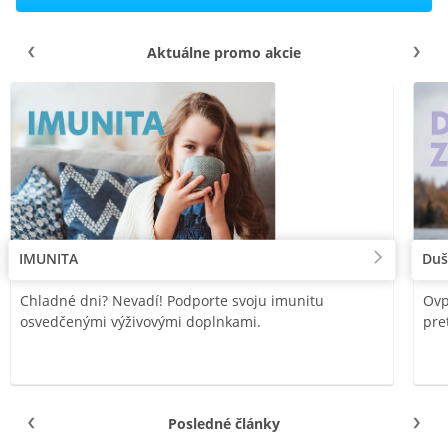
Aktuálne promo akcie
IMUNITA
Duš
Chladné dni? Nevadí! Podporte svoju imunitu
Ovp
osvedčenými výživovými doplnkami.
pre
Posledné články