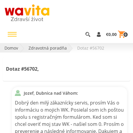
€0,00
0
Domov
Zdravotná poradňa
Dotaz #56702
Dotaz #56702,
Jozef, Dubnica nad Váhom:
Dobrý den milý zákaznícky servis, prosím Vás o
informáciu o mojich WK. Posielal som ich poštou
spolu s registračným formulárom. Ked som si
chcel overiť moj stav WK - našiel som 0. Prosím o
preverenie a následné informovanie. Dakujem a