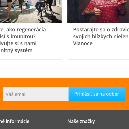
te, ako regenerácia
Postarajte sa o zdravi
isí s imunitou?
svojich blízkych nielen
ivujte si s nami
Vianoce
nitný systém
Váš email
né informácie
Naše značky