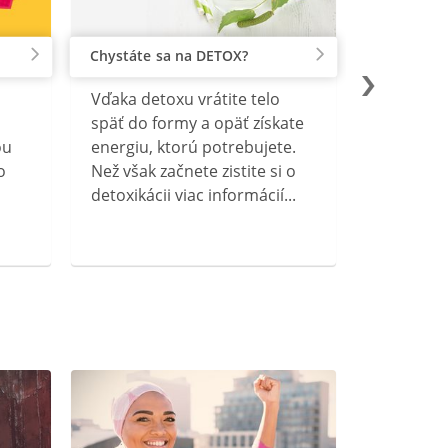
Chystáte sa na DETOX?
Vďaka detoxu vrátite telo
späť do formy a opäť získate
ou
energiu, ktorú potrebujete.
o
Než však začnete zistite si o
detoxikácii viac informácií...