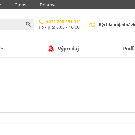
y
O nás
Doprava
+421 800 191 191
Rýchla objednáv
Po - pia: 8.00 - 16.00
Výpredaj
Podľ