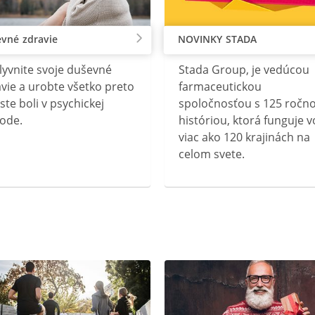
vné zdravie
NOVINKY STADA
lyvnite svoje duševné
Stada Group, je vedúcou
vie a urobte všetko preto
farmaceutickou
ste boli v psychickej
spoločnosťou s 125 ročn
ode.
históriou, ktorá funguje v
viac ako 120 krajinách na
celom svete.