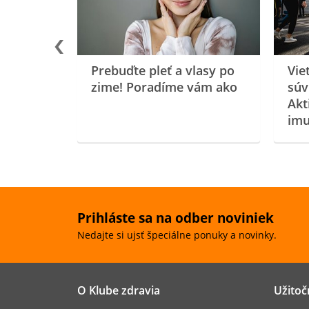
Prebuďte pleť a vlasy po
Vie
zime! Poradíme vám ako
súv
Akt
imu
Prihláste sa na odber noviniek
Nedajte si ujsť špeciálne ponuky a novinky.
O Klube zdravia
Užitoč