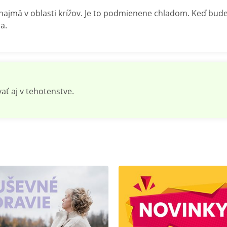
najmä v oblasti krížov. Je to podmienene chladom. Keď bud
a.
ť aj v tehotenstve.