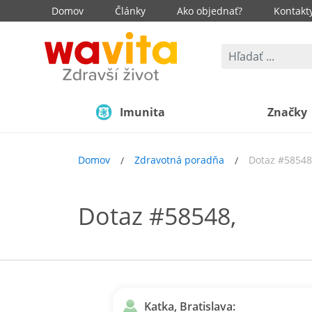
Domov
Články
Ako objednať?
Kontakt
Imunita
Značky
Domov
Zdravotná poradňa
Dotaz #58548
Dotaz #58548,
Katka, Bratislava: