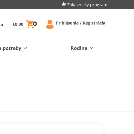
Zákaznícky program
Prihlásenie / Registrácia
€0,00
ka
0
a potreby
Rodina