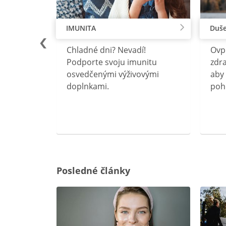
IMUNITA
Duše
lu
Chladné dni? Nevadí!
Ovp
rebný na
Podporte svoju imunitu
zdra
očného
osvedčenými výživovými
aby 
doplnkami.
poh
ravín
ovou
Posledné články
rgiu a
oenzýmu