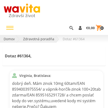
€0,00
0
Domov
Zdravotná poradňa
Dotaz #61364
Dotaz #61364,
Virginia, Bratislava:
dobrý deň. Mám zinok 10mg 60tam/EAN
8594003975554/ a vápnik-horčík-zinok 100+20tab
zdarma/EAN 8595165291728/ a chcem poslať
kody do ver.systému,uvedené kody mi systém
neberie.Prečo? Ďakujem