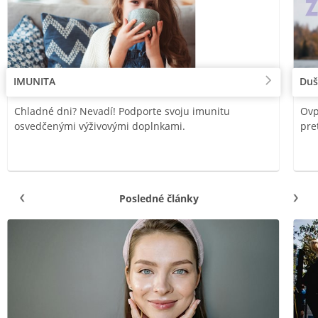
IMUNITA
Duš
Chladné dni? Nevadí! Podporte svoju imunitu
Ovp
osvedčenými výživovými doplnkami.
pre
Posledné články