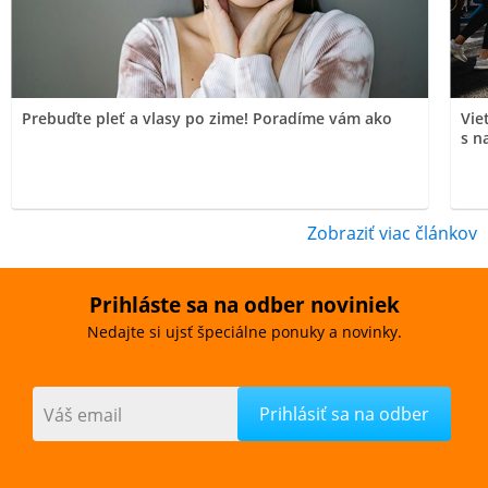
Prebuďte pleť a vlasy po zime! Poradíme vám ako
Vie
s n
Zobraziť viac článkov
Prihláste sa na odber noviniek
Nedajte si ujsť špeciálne ponuky a novinky.
Váš email