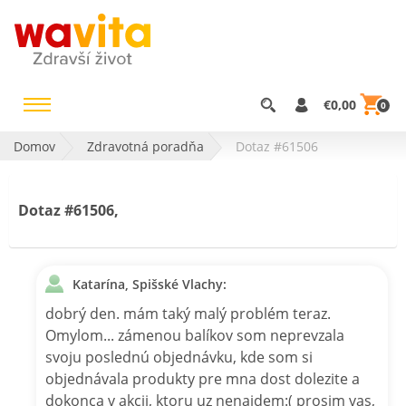
€0,00
0
Domov
Zdravotná poradňa
Dotaz #61506
Dotaz #61506,
Katarína, Spišské Vlachy:
dobrý den. mám taký malý problém teraz.
Omylom... zámenou balíkov som neprevzala
svoju poslednú objednávku, kde som si
objednávala produkty pre mna dost dolezite a
dokonca v akcii, ktoru uz nenajdem:( prosim vas,