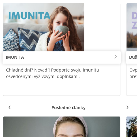
IMUNITA
Duš
Chladné dni? Nevadí! Podporte svoju imunitu
Ovp
osvedčenými výživovými doplnkami.
pre
Posledné články