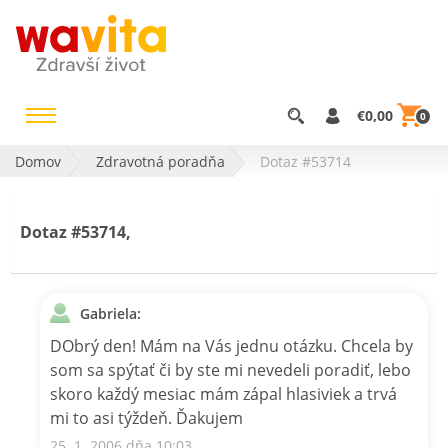
€0,00
0
Domov
Zdravotná poradňa
Dotaz #53714
Dotaz #53714,
Gabriela:
DObrý den! Mám na Vás jednu otázku. Chcela by
som sa spýtať či by ste mi nevedeli poradiť, lebo
skoro každý mesiac mám zápal hlasiviek a trvá
mi to asi týždeň. Ďakujem
25. 1. 2006 dňa 10:03