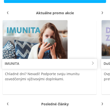
Aktuálne promo akcie
IMUNITA
Duš
Chladné dni? Nevadí! Podporte svoju imunitu
Ovp
osvedčenými výživovými doplnkami.
pre
Posledné články