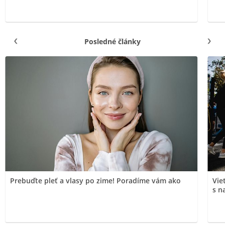
Posledné články
Prebuďte pleť a vlasy po zime! Poradíme vám ako
Vie
s n