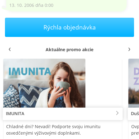
13. 10. 2006 dňa 0:00
Rýchla objednávka
Aktuálne promo akcie
IMUNITA
Duš
Chladné dni? Nevadí! Podporte svoju imunitu
Ovp
osvedčenými výživovými doplnkami.
pre