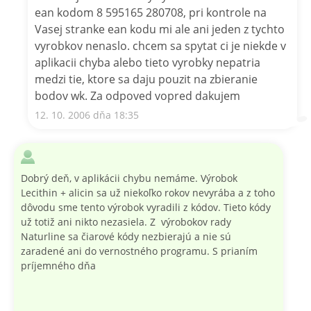
ean kodom 8 595165 280708, pri kontrole na
Vasej stranke ean kodu mi ale ani jeden z tychto
vyrobkov nenaslo. chcem sa spytat ci je niekde v
aplikacii chyba alebo tieto vyrobky nepatria
medzi tie, ktore sa daju pouzit na zbieranie
bodov wk. Za odpoved vopred dakujem
12. 10. 2006 dňa 18:35
Dobrý deň, v aplikácii chybu nemáme. Výrobok
Lecithin + alicin sa už niekoľko rokov nevyrába a z toho
dôvodu sme tento výrobok vyradili z kódov. Tieto kódy
už totiž ani nikto nezasiela. Z výrobokov rady
Naturline sa čiarové kódy nezbierajú a nie sú
zaradené ani do vernostného programu. S prianím
príjemného dňa