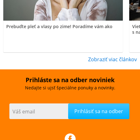
Prebuďte pleť a vlasy po zime! Poradíme vám ako
Vie
s n
Zobraziť viac článkov
Prihláste sa na odber noviniek
Nedajte si ujsť špeciálne ponuky a novinky.
Váš email