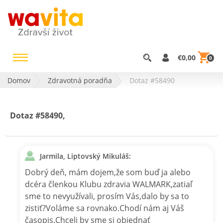
€0,00
0
Domov
Zdravotná poradňa
Dotaz #58490
Dotaz #58490,
Jarmila, Liptovský Mikuláš:
Dobrý deň, mám dojem,že som buď ja alebo
dcéra členkou Klubu zdravia WALMARK,zatiaľ
sme to nevyužívali, prosím Vás,dalo by sa to
zistiť?Voláme sa rovnako.Chodí nám aj Váš
časopis.Chceli by sme si objednať