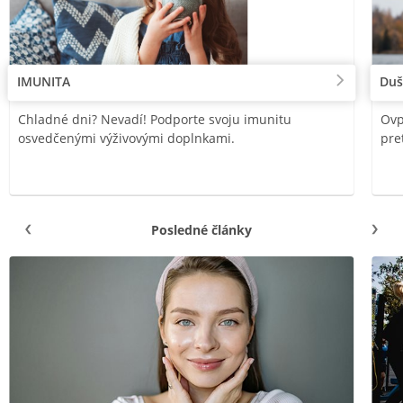
IMUNITA
Duš
Chladné dni? Nevadí! Podporte svoju imunitu
Ovp
osvedčenými výživovými doplnkami.
pre
Posledné články