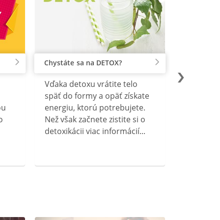
Chystáte sa na DETOX?
Vďaka detoxu vrátite telo
späť do formy a opäť získate
ou
energiu, ktorú potrebujete.
o
Než však začnete zistite si o
detoxikácii viac informácií...