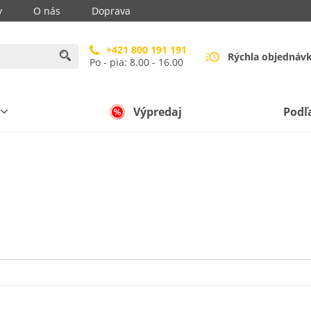
y
O nás
Doprava
+421 800 191 191
Rýchla objednáv
Po - pia: 8.00 - 16.00
Výpredaj
Podľ