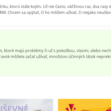
u, ktorú stále kojím. Už nie často, väčšinou raz, dva razy
RM. Chcem sa opýtať, či ho môžem užívať, či niejako neuško
 ktoré majú problémy či už s pokožkou, vlasmi, alebo nech
ravok môžete začať užívať, množstvo účinných látok nepre