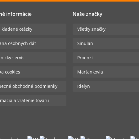
né informácie
Naše značky
 kladené otázky
Všetky značky
ana osobných dát
Sinulan
nícky servis
Proenzi
ika cookies
Marťankovia
becné obchodné podmienky
Idelyn
mácia a vrátenie tovaru