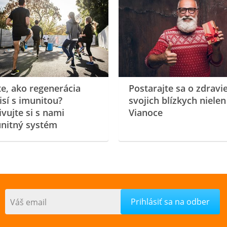
te, ako regenerácia
Postarajte sa o zdravi
isí s imunitou?
svojich blízkych nielen
ivujte si s nami
Vianoce
nitný systém
Váš email