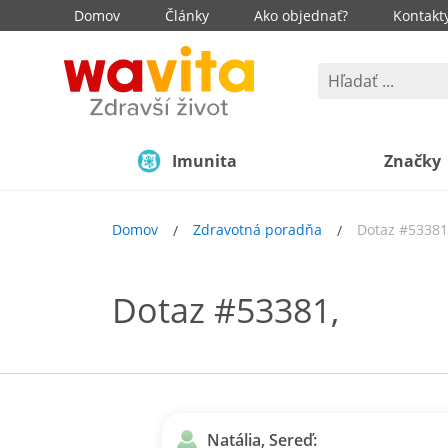
Domov
Články
Ako objednať?
Kontakt
Imunita
Značky
Domov
Zdravotná poradňa
Dotaz #53381
Dotaz #53381,
Natália, Sereď: