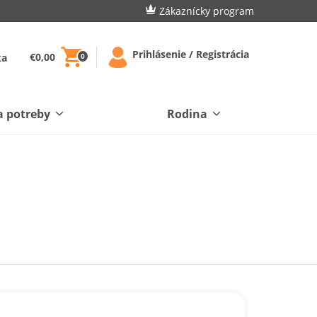
Zákaznícky program
Prihlásenie / Registrácia
€0,00
ka
0
a potreby
Rodina