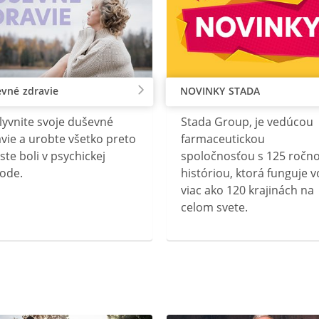
vné zdravie
NOVINKY STADA
lyvnite svoje duševné
Stada Group, je vedúcou
vie a urobte všetko preto
farmaceutickou
ste boli v psychickej
spoločnosťou s 125 ročn
ode.
históriou, ktorá funguje v
viac ako 120 krajinách na
celom svete.