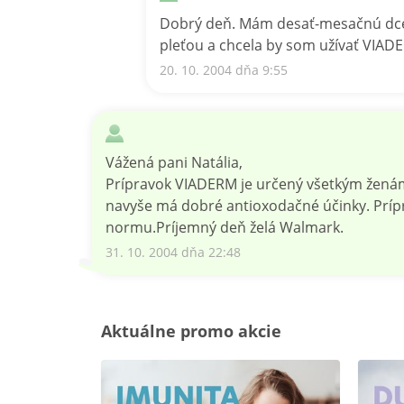
Dobrý deň. Mám desať-mesačnú dcérk
pleťou a chcela by som užívať VIADE
20. 10. 2004 dňa 9:55
Vážená pani Natália,
Prípravok VIADERM je určený všetkým ženám,
navyše má dobré antioxodačné účinky. Príp
normu.Príjemný deň želá Walmark.
31. 10. 2004 dňa 22:48
Aktuálne promo akcie