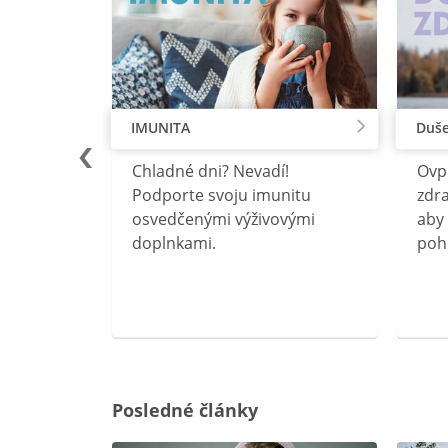
IMUNITA
Duše
lu
Chladné dni? Nevadí!
Ovp
rebný na
Podporte svoju imunitu
zdra
očného
osvedčenými výživovými
aby 
doplnkami.
poh
ravín
ovou
Posledné články