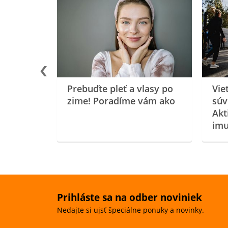
rgiu a
oenzýmu
Prebuďte pleť a vlasy po
Vie
zime! Poradíme vám ako
súv
Akt
imu
Prihláste sa na odber noviniek
Nedajte si ujsť špeciálne ponuky a novinky.