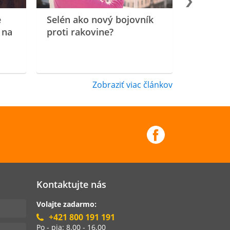
e
Selén ako nový bojovník
 na
proti rakovine?
Zobraziť viac článkov
Kontaktujte nás
Volajte zadarmo:
+421 800 191 191
Po - pia: 8.00 - 16.00