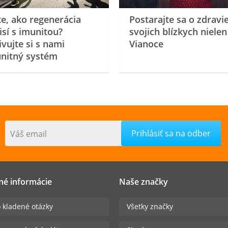
te, ako regenerácia
Postarajte sa o zdravi
isí s imunitou?
svojich blízkych nielen
ivujte si s nami
Vianoce
nitný systém
Váš email
né informácie
Naše značky
 kladené otázky
Všetky značky