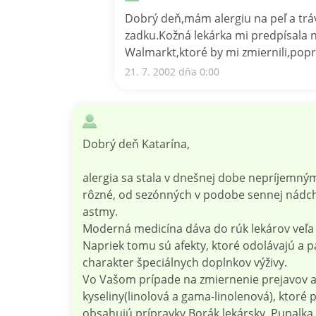
Dobrý deň,mám alergiu na peľ a trávy
zadku.Kožná lekárka mi predpísala n
Walmarkt,ktoré by mi zmiernili,popr
21. 7. 2002 dňa 0:00
Dobrý deň Katarína,
alergia sa stala v dnešnej dobe nepríjemným
rôzné, od sezónných v podobe sennej nádchy
astmy.
Moderná medicína dáva do rúk lekárov veľa k
Napriek tomu sú afekty, ktoré odolávajú a 
charakter špeciálnych doplnkov výživy.
Vo Vašom prípade na zmiernenie prejavov a
kyseliny(linolová a gama-linolenová), ktor
obsahujú prípravky Borák lekársky, Pupalka 