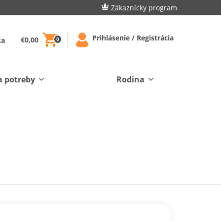
Zákaznícky program
Prihlásenie / Registrácia
€0,00
ka
0
a potreby
Rodina