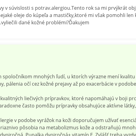
 v súvislosti s potrav.alergiou.Tento rok sa mi prvýkrát obj
ejaké oleje do kúpeľa a mastičky,ktoré mi však pomohli len 
.vyliečili dané kožné problémi?Ďakujem
 spoločníkom mnohých ľudí, u ktorích výrazne mení kvalitu ž
, pálenia očí cez kožné prejavy až po exacerbácie v podob
valitných liečivých prípravkov, ktoré napomáhajú v boji pro
paradoxne často pomôžu prípravky obsahujúce aktívne látky
lergie v podobe vyrážok na koži doporučujem užívať esenc
é priaznivo pôsobia na metabolizmus kože a odstraňujú mnoh
dvojročná, Pupalka dvojročná+ vitamín E. Zvlášť treba vyzdv