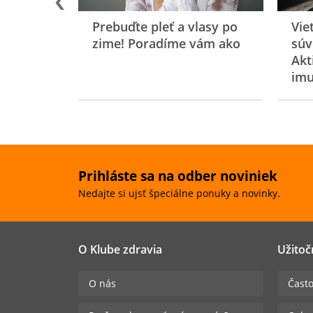
Prebuďte pleť a vlasy po
Vie
zime! Poradíme vám ako
súv
Akt
imu
Prihláste sa na odber noviniek
Nedajte si ujsť špeciálne ponuky a novinky.
O Klube zdravia
Užitoč
O nás
Často