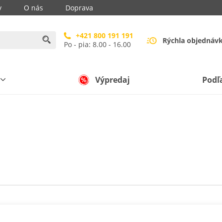
y
O nás
Doprava
+421 800 191 191
Rýchla objednáv
Po - pia: 8.00 - 16.00
Výpredaj
Podľ