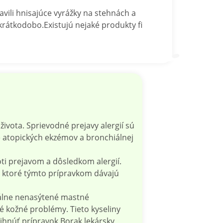
avili hnisajúce vyrážky na stehnách a
krátkodobo.Existujú nejaké produkty fi
ivota. Sprievodné prejavy alergií sú
e atopických ekzémov a bronchiálnej
ti prejavom a dôsledkom alergií.
, ktoré týmto prípravkom dávajú
iálne nenasýtené mastné
é kožné problémy. Tieto kyseliny
ihnúť prípravok Borak lekársky,