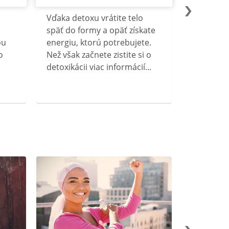
Vďaka detoxu vrátite telo
späť do formy a opäť získate
ou
energiu, ktorú potrebujete.
o
Než však začnete zistite si o
detoxikácii viac informácií...