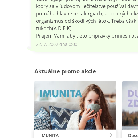
ktorý sa v ľudovom liečiteľstve používal dáv
pomáha hlavne pri alergiach, atopických ek
organizmus od škodlivých látok. Treba však
tukoch(A,D,E,K).
Prajem Vám, aby tieto prípravky priniesli 
22. 7. 2002 dňa 0:00
Aktuálne promo akcie
IMUNITA
Duše