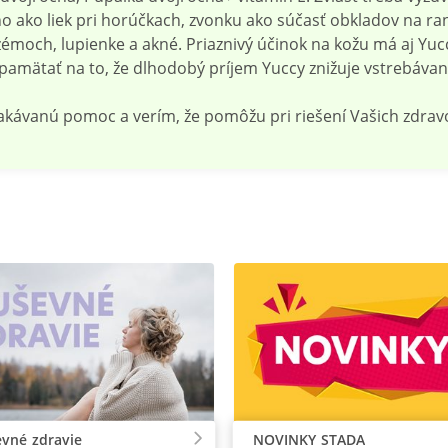
no ako liek pri horúčkach, zvonku ako súčasť obkladov na ra
zémoch, lupienke a akné. Priaznivý účinok na kožu má aj Yu
 pamätať na to, že dlhodobý príjem Yuccy znižuje vstrebáva
očakávanú pomoc a verím, že pomôžu pri riešení Vašich zdra
vné zdravie
NOVINKY STADA