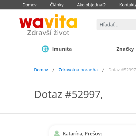
Domov
Články
Ako objednať?
Kontakt
Imunita
Značky
Domov
Zdravotná poradňa
Dotaz #52997
Dotaz #52997,
Katarína, Prešov: