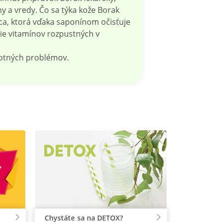
ny a vredy. Čo sa týka kože Borak
cca, ktorá vďaka saponínom očisťuje
nie vitamínov rozpustných v
votných problémov.
Chystáte sa na DETOX?