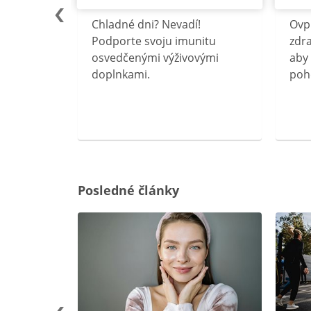
lu
Chladné dni? Nevadí!
Ovp
rebný na
Podporte svoju imunitu
zdra
očného
osvedčenými výživovými
aby 
doplnkami.
poh
ravín
ovou
Posledné články
rgiu a
oenzýmu