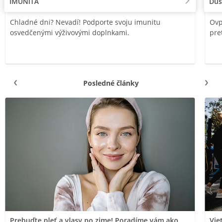
IMUNITA
Duš
Chladné dni? Nevadí! Podporte svoju imunitu
Ovp
osvedčenými výživovými doplnkami.
pre
Posledné články
Prebuďte pleť a vlasy po zime! Poradíme vám ako
Vie