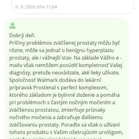
6. 9. 2005 dňa 11:04
Dobrý deň.
Príčiny problémov zväčšenej prostaty môžu byť
rôzne, môže sa jednať o benígnu hyperplaziu
prostaty, ale i vážnejší stav. Na základe Vášho e -
mailu však nemôžem posúdiť kompletnosť Vašej
diagnózy, pretože neuvádzate, aké lieky užívate.
Spoločnosť Walmark dodáva do lekární
prípravok Prostenal s perfect komplexom,
ktorého základom je bylinné zloženie a pomáha
pri problémoch s častým nočným močením a
zväčšenou prostatou, zmierňuje príznaky
nočného močenia a zabraňuje ďalšiemu
zväčšovaniu prostaty. Poraďte sa však o užívaní
tohoto produktu s Vašim ošetrujúcim urológom,