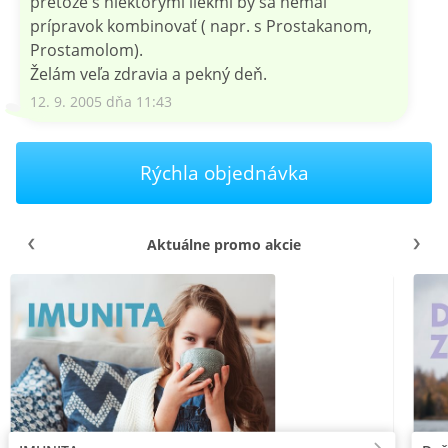
pretože s niektorými liekmi by sa nemal
prípravok kombinovať ( napr. s Prostakanom,
Prostamolom).
Želám veľa zdravia a pekný deň.
12. 9. 2005 dňa 11:43
Rýchla objednávka
Aktuálne promo akcie