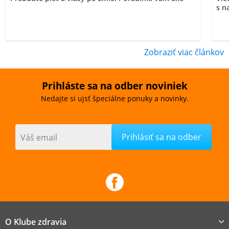
s n
Zobraziť viac článkov
Prihláste sa na odber noviniek
Nedajte si ujsť špeciálne ponuky a novinky.
Váš email
O Klube zdravia