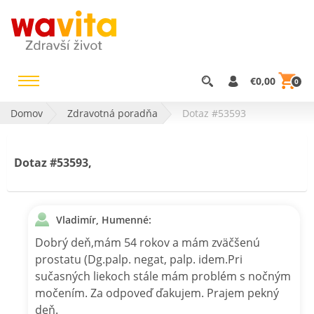
€0,00
0
Domov
Zdravotná poradňa
Dotaz #53593
Dotaz #53593,
Vladimír, Humenné:
Dobrý deň,mám 54 rokov a mám zväčšenú
prostatu (Dg.palp. negat, palp. idem.Pri
sučasných liekoch stále mám problém s nočným
močením. Za odpoveď ďakujem. Prajem pekný
deň.