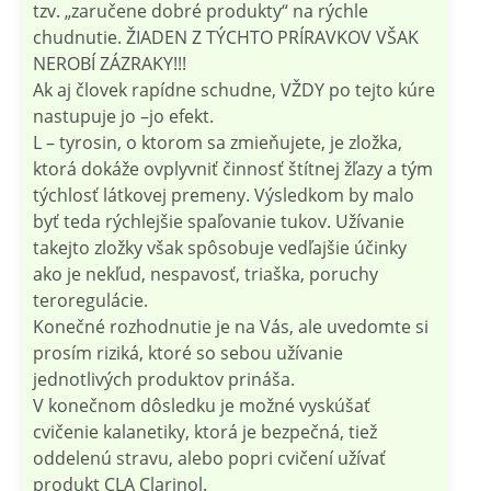
tzv. „zaručene dobré produkty“ na rýchle
chudnutie. ŽIADEN Z TÝCHTO PRÍRAVKOV VŠAK
NEROBÍ ZÁZRAKY!!!
Ak aj človek rapídne schudne, VŽDY po tejto kúre
nastupuje jo –jo efekt.
L – tyrosin, o ktorom sa zmieňujete, je zložka,
ktorá dokáže ovplyvniť činnosť štítnej žľazy a tým
týchlosť látkovej premeny. Výsledkom by malo
byť teda rýchlejšie spaľovanie tukov. Užívanie
takejto zložky však spôsobuje vedľajšie účinky
ako je nekľud, nespavosť, triaška, poruchy
teroregulácie.
Konečné rozhodnutie je na Vás, ale uvedomte si
prosím riziká, ktoré so sebou užívanie
jednotlivých produktov prináša.
V konečnom dôsledku je možné vyskúšať
cvičenie kalanetiky, ktorá je bezpečná, tiež
oddelenú stravu, alebo popri cvičení užívať
produkt CLA Clarinol.