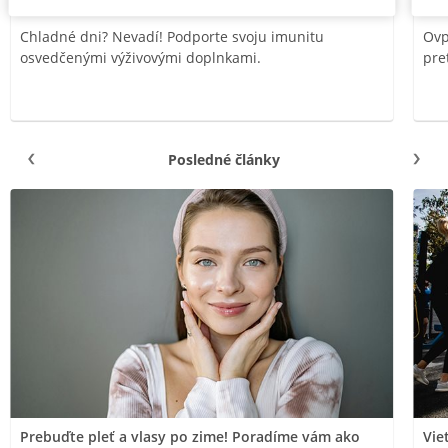
Chladné dni? Nevadí! Podporte svoju imunitu
Ovp
osvedčenými výživovými doplnkami.
pre
Posledné články
Prebuďte pleť a vlasy po zime! Poradíme vám ako
Vie