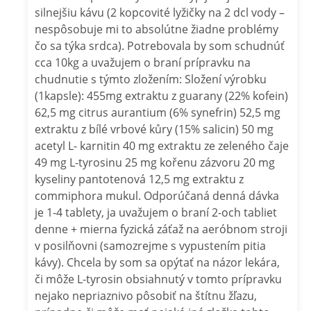
silnejšiu kávu (2 kopcovité lyžičky na 2 dcl vody –
nespôsobuje mi to absolútne žiadne problémy
čo sa týka srdca). Potrebovala by som schudnúť
cca 10kg a uvažujem o braní prípravku na
chudnutie s týmto zložením: Složení výrobku
(1kapsle): 455mg extraktu z guarany (22% kofein)
62,5 mg citrus aurantium (6% synefrin) 52,5 mg
extraktu z bílé vrbové kůry (15% salicin) 50 mg
acetyl L- karnitin 40 mg extraktu ze zeleného čaje
49 mg L-tyrosinu 25 mg kořenu zázvoru 20 mg
kyseliny pantotenová 12,5 mg extraktu z
commiphora mukul. Odporúčaná denná dávka
je 1-4 tablety, ja uvažujem o braní 2-och tabliet
denne + mierna fyzická záťaž na aeróbnom stroji
v posilňovni (samozrejme s vypustením pitia
kávy). Chcela by som sa opýtať na názor lekára,
či môže L-tyrosin obsiahnutý v tomto prípravku
nejako nepriaznivo pôsobiť na štítnu žľazu,