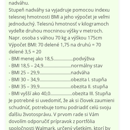
nadváhu.
Stupeň nadváhy sa vyjadruje pomocou indexu
telesnej hmotnosti BMI a jeho výpočet je veľmi
jednoduchý. Telesnú hmotnosť v kilogramoch
vydeľte druhou mocninou výšky v metroch.
Napr. osoba s váhou 70 kg a výškou 175cm
Výpočet BMI: 70 delené 1,75 na druhú = 70
delené 3,5 = 20
- BMI menej ako 18,5.................podvýživa
- BMI 18,5 – 24,9........................normálny stav
- BMI 25 – 29,9...........................nadváha
- BMI 30 – 34,9...........................obezita I. stupňa
- BMI 35 – 39,9...........................obezita II. stupňa
- BMI vyšší ako 40,0...................obezita III. Stupňa
Je potrebné si uvedomiť, že ak si človek zaumieni
schudnúť, potrebuje tomu podriadiť celú svoju
ďalšiu životosprávu. V prvom rade si Vám
dovolím odporučiť prípravok z portfólia
spoločnosti Walmark, určený všetkým, ktorí by