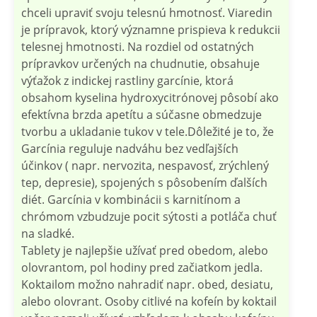
chceli upraviť svoju telesnú hmotnosť. Viaredin
je prípravok, ktorý významne prispieva k redukcii
telesnej hmotnosti. Na rozdiel od ostatných
prípravkov určených na chudnutie, obsahuje
výťažok z indickej rastliny garcínie, ktorá
obsahom kyselina hydroxycitrónovej pôsobí ako
efektívna brzda apetítu a súčasne obmedzuje
tvorbu a ukladanie tukov v tele.Dôležité je to, že
Garcínia reguluje nadváhu bez vedľajších
účinkov ( napr. nervozita, nespavosť, zrýchlený
tep, depresie), spojených s pôsobením ďalších
diét. Garcínia v kombinácii s karnitínom a
chrómom vzbudzuje pocit sýtosti a potláča chuť
na sladké.
Tablety je najlepšie užívať pred obedom, alebo
olovrantom, pol hodiny pred začiatkom jedla.
Koktailom možno nahradiť napr. obed, desiatu,
alebo olovrant. Osoby citlivé na kofeín by koktail