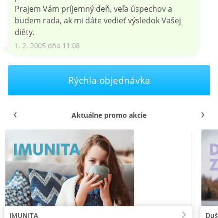
Prajem Vám príjemný deň, veľa úspechov a
budem rada, ak mi dáte vedieť výsledok Vašej
diéty.
1. 2. 2005 dňa 11:08
Rýchla objednávka
Aktuálne promo akcie
IMUNITA
Duš