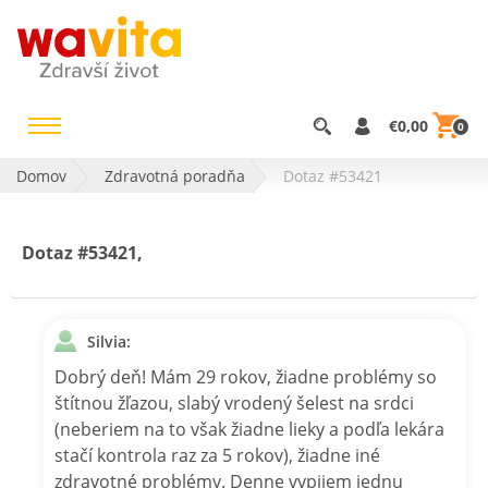
€0,00
0
Domov
Zdravotná poradňa
Dotaz #53421
Dotaz #53421,
Silvia:
Dobrý deň! Mám 29 rokov, žiadne problémy so
štítnou žľazou, slabý vrodený šelest na srdci
(neberiem na to však žiadne lieky a podľa lekára
stačí kontrola raz za 5 rokov), žiadne iné
zdravotné problémy. Denne vypijem jednu