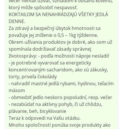
večer nemali užívať, vzhľadom k obsahu kofeínu,
ktorý môže spôsobiť nespavosť.
KOKTAILOM SA NENAHRÁDZAJÚ VŠETKY JEDLÁ
DENNE.
Za zdravý a bezpečný úbytok hmotnosti sa
považuje jej zníženie o 0,5 – 1kg týždenne.
Okrem užívania produktov je dobré, ako som už
spomínala dodržiavať zásady správnej
životosprávy: - podľa možnosti nápoje nesladiť
- je potrebné vyvarovať sa energeticky
koncentrovaným sacharidom, ako sú zákusky,
torty, priveľa čokolády
- nahradiť mastné jedlá rybami, hydinou, teľacím
mäsom
- obmedziť jedlo neskoro popoludní, resp. večer
- nezabúdať na aktívny pohyb, či už chôdzu,
plávanie, beh, bicyklovanie
Teraz k odpovedi na Vašu otázku.
Mnoho spoločností ponúka svoje produkty ako