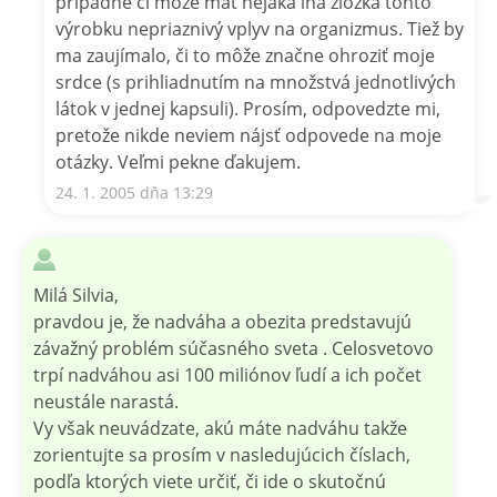
prípadne či môže mať nejaká iná zložka tohto
výrobku nepriaznivý vplyv na organizmus. Tiež by
ma zaujímalo, či to môže značne ohroziť moje
srdce (s prihliadnutím na množstvá jednotlivých
látok v jednej kapsuli). Prosím, odpovedzte mi,
pretože nikde neviem nájsť odpovede na moje
otázky. Veľmi pekne ďakujem.
24. 1. 2005 dňa 13:29
Milá Silvia,
pravdou je, že nadváha a obezita predstavujú
závažný problém súčasného sveta . Celosvetovo
trpí nadváhou asi 100 miliónov ľudí a ich počet
neustále narastá.
Vy však neuvádzate, akú máte nadváhu takže
zorientujte sa prosím v nasledujúcich číslach,
podľa ktorých viete určiť, či ide o skutočnú