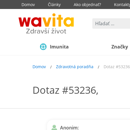
Domov
Články
Ako objednať?
Kontakt
Imunita
Značky
Domov
Zdravotná poradňa
Dotaz #53236
Dotaz #53236,
Anonim: