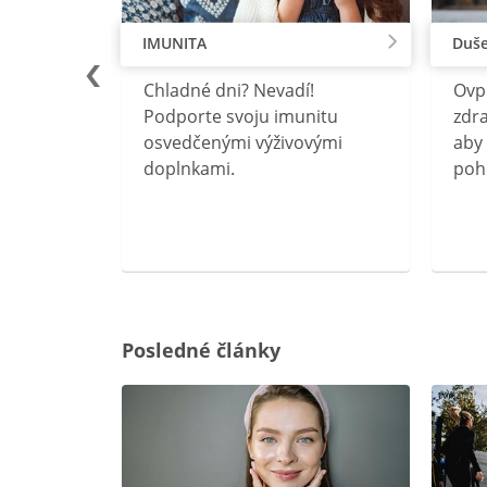
IMUNITA
Duše
lu
Chladné dni? Nevadí!
Ovp
rebný na
Podporte svoju imunitu
zdra
očného
osvedčenými výživovými
aby 
doplnkami.
poh
ravín
ovou
Posledné články
rgiu a
oenzýmu