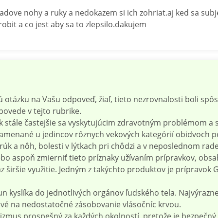
ve nohy a ruky a nedokazem si ich zohriat.aj ked sa subjekti
bit a co jest aby sa to zlepsilo.dakujem
otázku na Vašu odpoveď, žiaľ, tieto nezrovnalosti boli sp
ovede v tejto rubrike.
k stále častejšie sa vyskytujúcim zdravotným problémom a 
znamenané u jedincov rôznych vekových kategórií obidvoch p
a nôh, bolesti v lýtkach pri chôdzi a v neposlednom rade aj
bo aspoň zmierniť tieto príznaky užívaním prípravkov, obsahu
 širšie využitie. Jedným z takýchto produktov je prípravok
n kyslíka do jednotlivých orgánov ľudského tela. Najvýraznej
tlivé na nedostatočné zásobovanie vlásočníc krvou.
nizmus prospešný za každých okolností, pretože je bezpečný