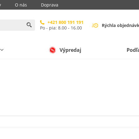
y
O nás
Doprava
+421 800 191 191
Rýchla objednáv
Po - pia: 8.00 - 16.00
Výpredaj
Podľ