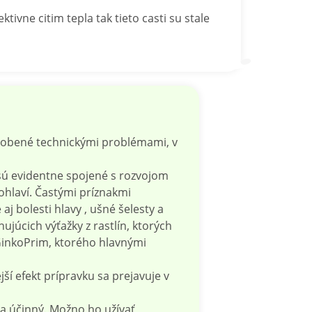
vne citim tepla tak tieto casti su stale
ôsobené technickými problémami, v
sú evidentne spojené s rozvojom
ohlaví. Častými príznakmi
 bolesti hlavy , ušné šelesty a
júcich výťažky z rastlín, ktorých
 GinkoPrim, ktorého hlavnými
ší efekt prípravku sa prejavuje v
 a účinný. Možno ho užívať