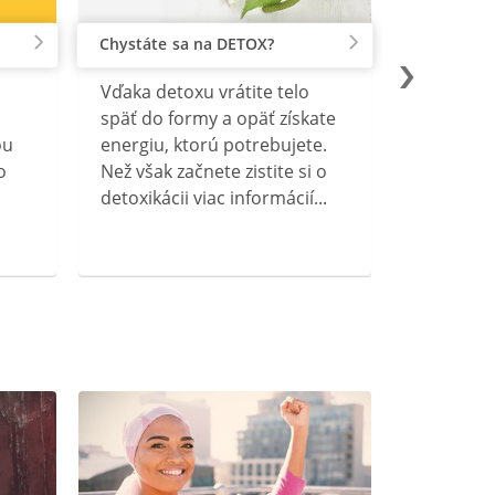
Chystáte sa na DETOX?
Vďaka detoxu vrátite telo
späť do formy a opäť získate
ou
energiu, ktorú potrebujete.
o
Než však začnete zistite si o
detoxikácii viac informácií...