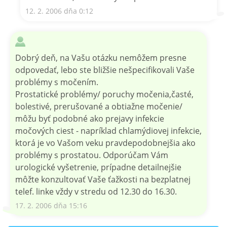
12. 2. 2006 dňa 0:12
Dobrý deň, na Vašu otázku nemôžem presne
odpovedať, lebo ste bližšie nešpecifikovali Vaše
problémy s močením.
Prostatické problémy/ poruchy močenia,časté,
bolestivé, prerušované a obtiažne močenie/
môžu byť podobné ako prejavy infekcie
močových ciest - napríklad chlamýdiovej infekcie,
ktorá je vo Vašom veku pravdepodobnejšia ako
problémy s prostatou. Odporúčam Vám
urologické vyšetrenie, prípadne detailnejšie
môžte konzultovať Vaše ťažkosti na bezplatnej
telef. linke vždy v stredu od 12.30 do 16.30.
17. 2. 2006 dňa 15:16