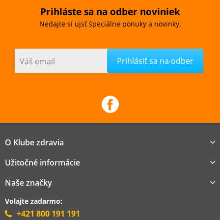
Prihláste sa na odber noviniek
Nedajte si ujsť špeciálne ponuky a novinky.
Váš email
O Klube zdravia
Užitočné informácie
Naše značky
Volajte zadarmo:
+421 800 191 191