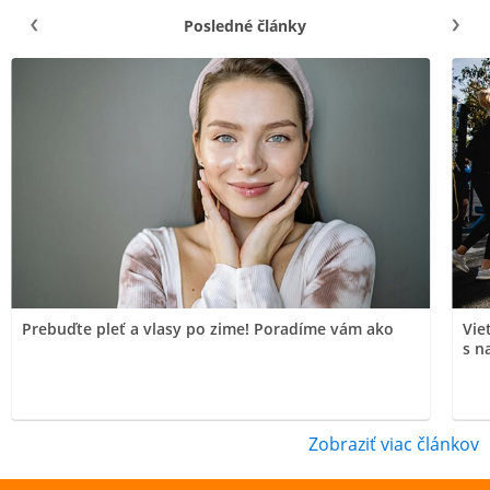
Posledné články
Prebuďte pleť a vlasy po zime! Poradíme vám ako
Vie
s n
Zobraziť viac článkov