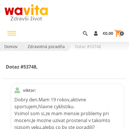
€0,00
0
Domov
Zdravotná poradňa
Dotaz #53748
Dotaz #53748,
viktor:
Dobry den.Mam 19 rokov,aktivne
sportujem,hlavne cyklistiku.
Vsimol som si,ze mam mensie problemy pri
moceni.Je mozne uzivat prostenal v takomto
nizsom veku,alebo co by ste poradili?