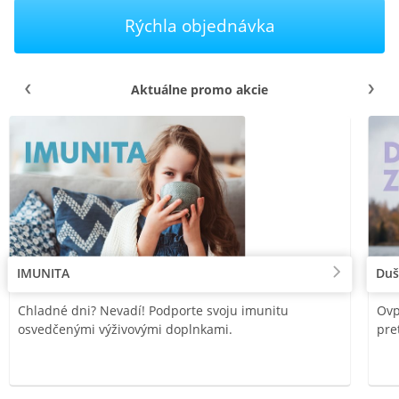
Rýchla objednávka
Aktuálne promo akcie
IMUNITA
Duš
Chladné dni? Nevadí! Podporte svoju imunitu
Ovp
osvedčenými výživovými doplnkami.
pre