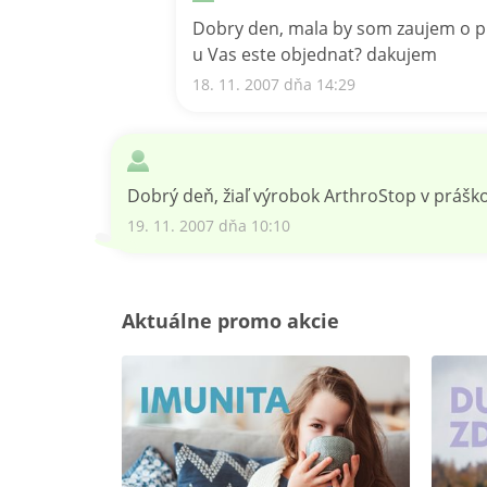
Dobry den, mala by som zaujem o pr
u Vas este objednat? dakujem
18. 11. 2007 dňa 14:29
Dobrý deň, žiaľ výrobok ArthroStop v práš
19. 11. 2007 dňa 10:10
Aktuálne promo akcie