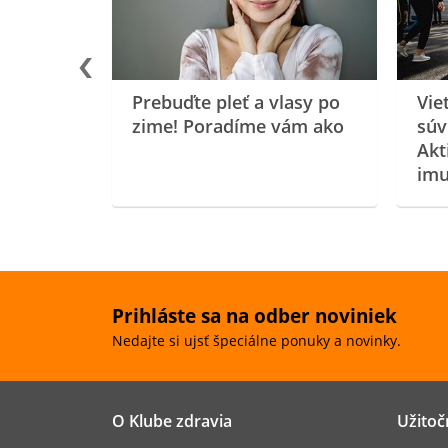
Prebuďte pleť a vlasy po
Vie
zime! Poradíme vám ako
súv
Akt
imu
Prihláste sa na odber noviniek
Nedajte si ujsť špeciálne ponuky a novinky.
O Klube zdravia
Užitoč