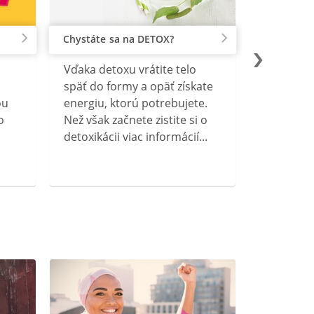
Chystáte sa na DETOX?
Vďaka detoxu vrátite telo
späť do formy a opäť získate
ou
energiu, ktorú potrebujete.
o
Než však začnete zistite si o
detoxikácii viac informácií...