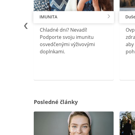
IMUNITA
Duše
lu
Chladné dni? Nevadí!
Ovp
rebný na
Podporte svoju imunitu
zdra
očného
osvedčenými výživovými
aby 
doplnkami.
poh
ravín
ovou
Posledné články
rgiu a
oenzýmu