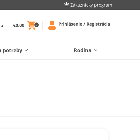
Zákaznícky program
Prihlásenie / Registrácia
€0,00
ka
0
a potreby
Rodina