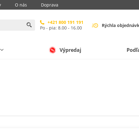
y
O nás
Doprava
+421 800 191 191
Rýchla objednáv
Po - pia: 8.00 - 16.00
Výpredaj
Podľ