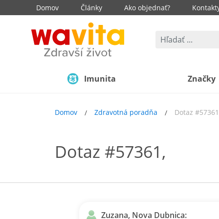
Domov
Články
Ako objednať?
Kontakt
Imunita
Značky
Domov
Zdravotná poradňa
Dotaz #57361
Dotaz #57361,
Zuzana, Nova Dubnica: