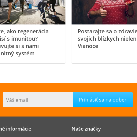
te, ako regenerácia
Postarajte sa o zdravi
isí s imunitou?
svojich blízkych nielen
ivujte si s nami
Vianoce
nitný systém
Váš email
né informácie
Naše značky