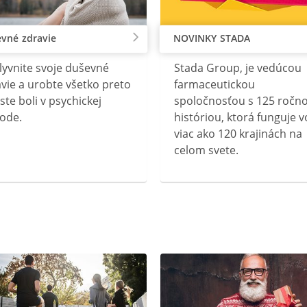
vné zdravie
NOVINKY STADA
lyvnite svoje duševné
Stada Group, je vedúcou
vie a urobte všetko preto
farmaceutickou
ste boli v psychickej
spoločnosťou s 125 ročn
ode.
históriou, ktorá funguje v
viac ako 120 krajinách na
celom svete.