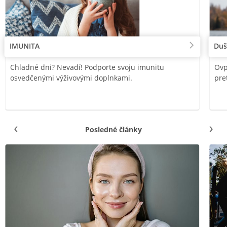
IMUNITA
Duš
Chladné dni? Nevadí! Podporte svoju imunitu
Ovp
osvedčenými výživovými doplnkami.
pre
Posledné články