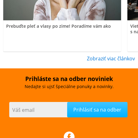
Prebuďte pleť a vlasy po zime! Poradíme vám ako
Vie
s n
Zobraziť viac článkov
Prihláste sa na odber noviniek
Nedajte si ujsť špeciálne ponuky a novinky.
Váš email