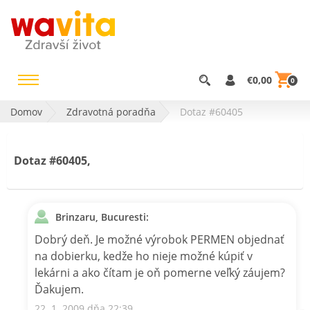
€0,00
0
Domov
Zdravotná poradňa
Dotaz #60405
Dotaz #60405,
Brinzaru, Bucuresti:
Dobrý deň. Je možné výrobok PERMEN objednať
na dobierku, kedže ho nieje možné kúpiť v
lekárni a ako čítam je oň pomerne veľký záujem?
Ďakujem.
22. 1. 2009 dňa 22:39