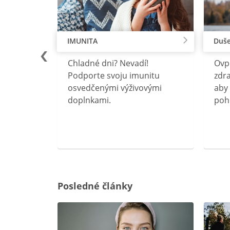
IMUNITA
Duše
lu
Chladné dni? Nevadí!
Ovp
rebný na
Podporte svoju imunitu
zdra
očného
osvedčenými výživovými
aby 
doplnkami.
poh
ravín
ovou
Posledné články
rgiu a