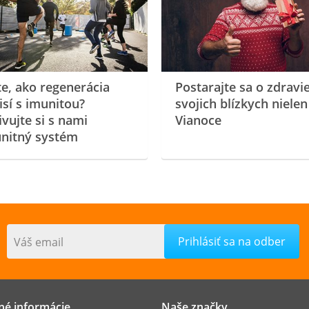
te, ako regenerácia
Postarajte sa o zdravi
isí s imunitou?
svojich blízkych nielen
ivujte si s nami
Vianoce
nitný systém
Váš email
né informácie
Naše značky