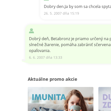
Dobry den.Ja by som sa chcela spyta
26. 5. 2007 dňa 15:19
Dobrý deň, Betabronz je priamo určený na p
slnečné žiarenie, pomáha zabrániť sčervena
opaľovania.
6. 6. 2007 dňa 13:33
Aktuálne promo akcie