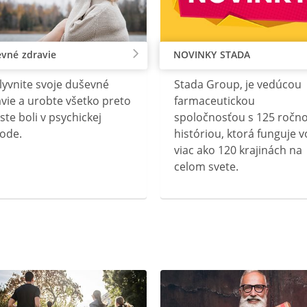
vné zdravie
NOVINKY STADA
lyvnite svoje duševné
Stada Group, je vedúcou
vie a urobte všetko preto
farmaceutickou
ste boli v psychickej
spoločnosťou s 125 ročn
ode.
históriou, ktorá funguje v
viac ako 120 krajinách na
celom svete.