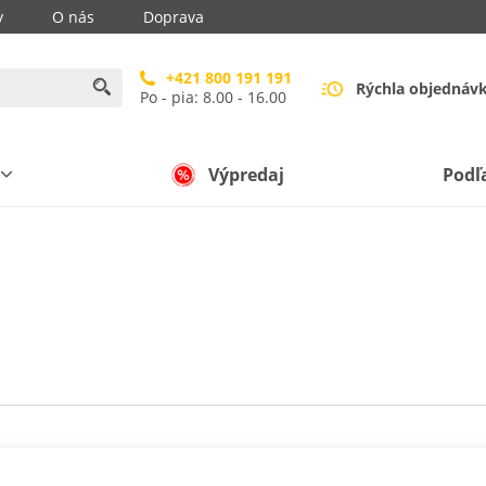
y
O nás
Doprava
+421 800 191 191
Rýchla objednáv
Po - pia: 8.00 - 16.00
Výpredaj
Podľ