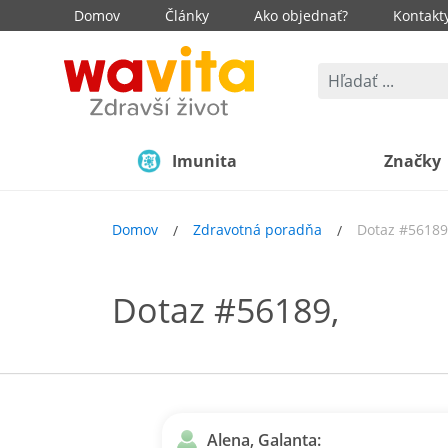
Domov
Články
Ako objednať?
Kontakt
Imunita
Značky
Domov
Zdravotná poradňa
Dotaz #56189
Dotaz #56189,
Alena, Galanta: