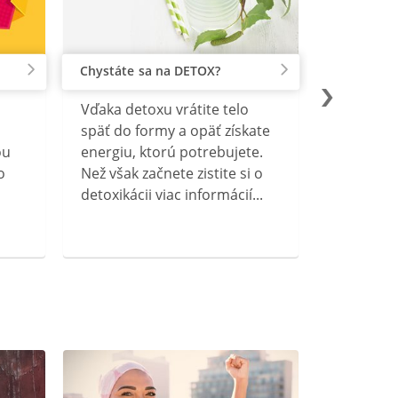
Chystáte sa na DETOX?
Vďaka detoxu vrátite telo
späť do formy a opäť získate
ou
energiu, ktorú potrebujete.
o
Než však začnete zistite si o
detoxikácii viac informácií...