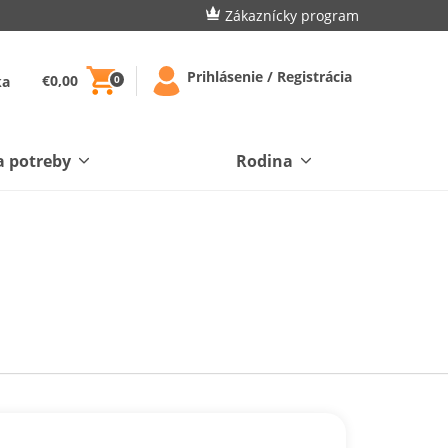
Zákaznícky program
Prihlásenie / Registrácia
€0,00
ka
0
a potreby
Rodina