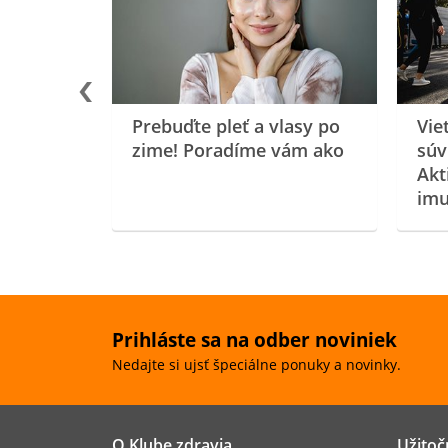
oenzýmu
Prebuďte pleť a vlasy po
Vie
zime! Poradíme vám ako
súv
Akt
imu
Prihláste sa na odber noviniek
Nedajte si ujsť špeciálne ponuky a novinky.
O Klube zdravia
Užitoč