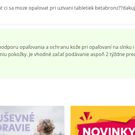
t ci sa moze opalovat pri uzivani tabletiek betabronz??daku
odporu opaľovania a ochranu kože pri opaľovaní na slnku i v
niu pokožky. Je vhodné začať podávanie aspoň 2 týždne pre