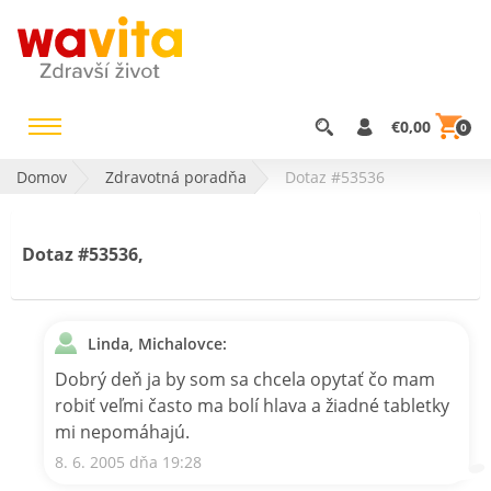
€0,00
0
Domov
Zdravotná poradňa
Dotaz #53536
Dotaz #53536,
Linda, Michalovce:
Dobrý deň ja by som sa chcela opytať čo mam
robiť veľmi často ma bolí hlava a žiadné tabletky
mi nepomáhajú.
8. 6. 2005 dňa 19:28