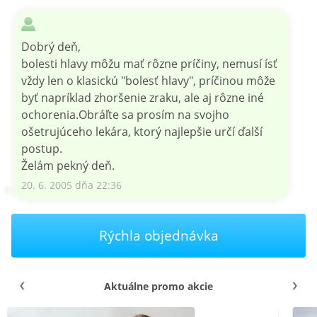
Dobrý deň,
bolesti hlavy môžu mať rôzne príčiny, nemusí ísť
vždy len o klasickú "bolesť hlavy", príčinou môže
byť napríklad zhoršenie zraku, ale aj rôzne iné
ochorenia.Obráľte sa prosím na svojho
ošetrujúceho lekára, ktorý najlepšie určí ďalší
postup.
Želám pekný deň.
20. 6. 2005 dňa 22:36
Rýchla objednávka
Aktuálne promo akcie