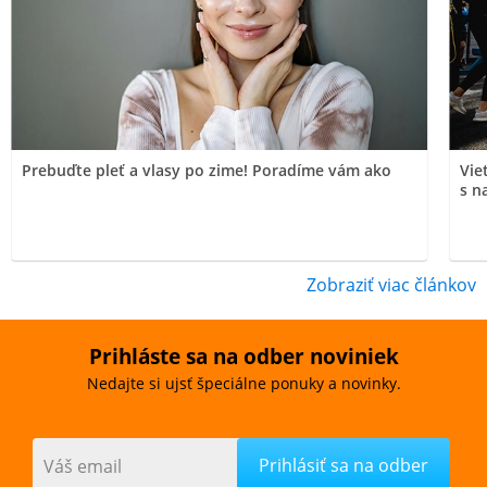
Prebuďte pleť a vlasy po zime! Poradíme vám ako
Vie
s n
Zobraziť viac článkov
Prihláste sa na odber noviniek
Nedajte si ujsť špeciálne ponuky a novinky.
Váš email