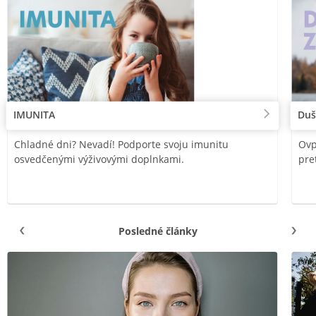
IMUNITA
Duš
Chladné dni? Nevadí! Podporte svoju imunitu
Ovp
osvedčenými výživovými doplnkami.
pre
Posledné články