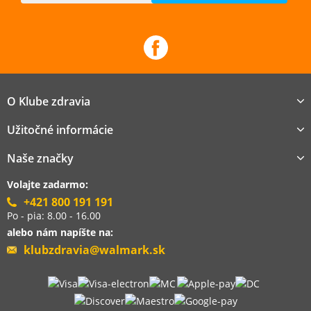
O Klube zdravia
Užitočné informácie
Naše značky
Volajte zadarmo:
+421 800 191 191
Po - pia: 8.00 - 16.00
alebo nám napíšte na:
klubzdravia@walmark.sk