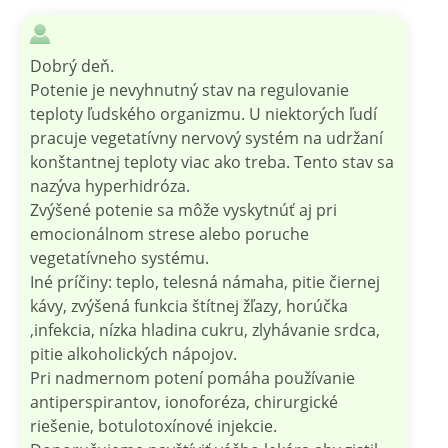
Dobrý deň.
Potenie je nevyhnutný stav na regulovanie
teploty ľudského organizmu. U niektorých ľudí
pracuje vegetatívny nervový systém na udržaní
konštantnej teploty viac ako treba. Tento stav sa
nazýva hyperhidróza.
Zvýšené potenie sa môže vyskytnúť aj pri
emocionálnom strese alebo poruche
vegetatívneho systému.
Iné príčiny: teplo, telesná námaha, pitie čiernej
kávy, zvýšená funkcia štítnej žľazy, horúčka
,infekcia, nízka hladina cukru, zlyhávanie srdca,
pitie alkoholických nápojov.
Pri nadmernom potení pomáha používanie
antiperspirantov, ionoforéza, chirurgické
riešenie, botulotoxínové injekcie.