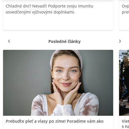
Chladné dni? Nevadí! Podporte svoju imunitu
Ovp
osvedčenými výživovými doplnkami.
pre
Posledné články
Prebuďte pleť a vlasy po zime! Poradíme vám ako
Vie
s n