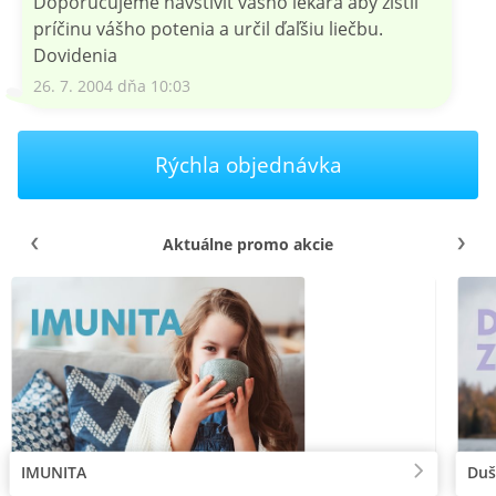
Doporučujeme navštíviť vášho lekára aby zistil
príčinu vášho potenia a určil ďaľšiu liečbu.
Dovidenia
26. 7. 2004 dňa 10:03
Rýchla objednávka
Aktuálne promo akcie
IMUNITA
Duš