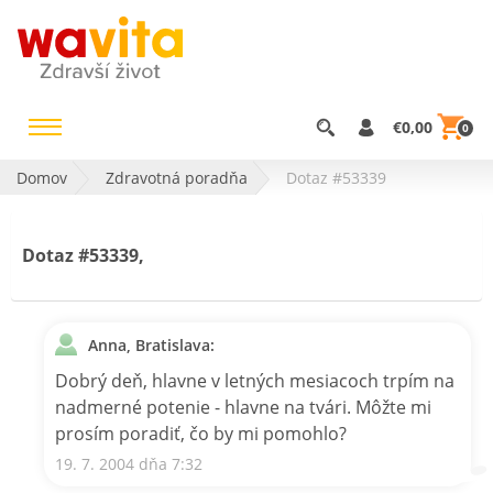
€0,00
0
Domov
Zdravotná poradňa
Dotaz #53339
Dotaz #53339,
Anna, Bratislava:
Dobrý deň, hlavne v letných mesiacoch trpím na
nadmerné potenie - hlavne na tvári. Môžte mi
prosím poradiť, čo by mi pomohlo?
19. 7. 2004 dňa 7:32