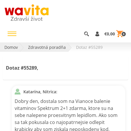
€0,00
0
Domov
Zdravotná poradňa
Dotaz #55289
Dotaz #55289,
Katarína, Nitrica:
Dobry den, dostala som na Vianoce balenie
vitaminov Spektrum 2+1 zdarma, ktore su na
sebe nalepene proesvitnym lepidlom. Ako som
sa tak pokusala co najopatrnejsie odlepit
krabicky aby som ziskala neposkodeny kod,