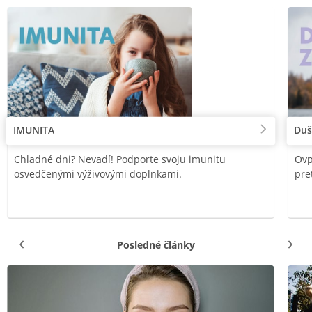
IMUNITA
Duš
Chladné dni? Nevadí! Podporte svoju imunitu
Ovp
osvedčenými výživovými doplnkami.
pre
Posledné články