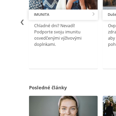
IMUNITA
Duše
lu
Chladné dni? Nevadí!
Ovp
rebný na
Podporte svoju imunitu
zdra
očného
osvedčenými výživovými
aby 
doplnkami.
poh
ravín
ovou
Posledné články
rgiu a
oenzýmu