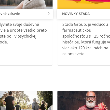
vné zdravie
NOVINKY STADA
lyvnite svoje duševné
Stada Group, je vedúcou
vie a urobte všetko preto
farmaceutickou
ste boli v psychickej
spoločnosťou s 125 ročn
ode.
históriou, ktorá funguje v
viac ako 120 krajinách na
celom svete.