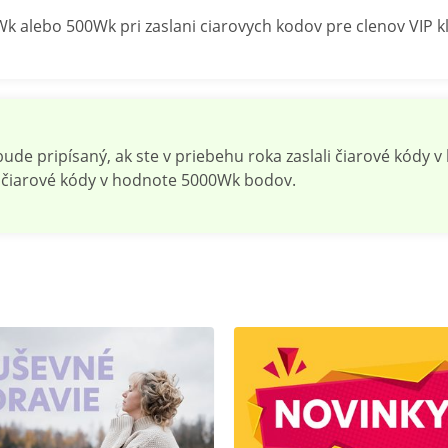
 alebo 500Wk pri zaslani ciarovych kodov pre clenov VIP 
e pripísaný, ak ste v priebehu roka zaslali čiarové kódy 
i čiarové kódy v hodnote 5000Wk bodov.