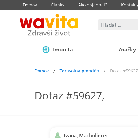
Domov
Články
Ako objednať?
Kontakt
Imunita
Značky
Domov
Zdravotná poradňa
Dotaz #59627
Dotaz #59627,
Ivana, Machulince: