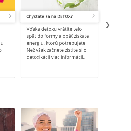
Chystáte sa na DETOX?
Vďaka detoxu vrátite telo
späť do formy a opäť získate
ou
energiu, ktorú potrebujete.
o
Než však začnete zistite si o
detoxikácii viac informácií...