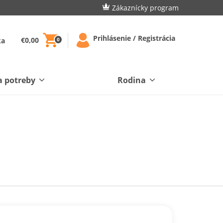
Zákaznícky program
Prihlásenie / Registrácia
€0,00
ka
0
a potreby
Rodina