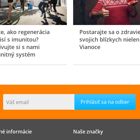
te, ako regenerácia
Postarajte sa o zdravi
isí s imunitou?
svojich blízkych nielen
ivujte si s nami
Vianoce
nitný systém
Váš email
né informácie
Naše značky