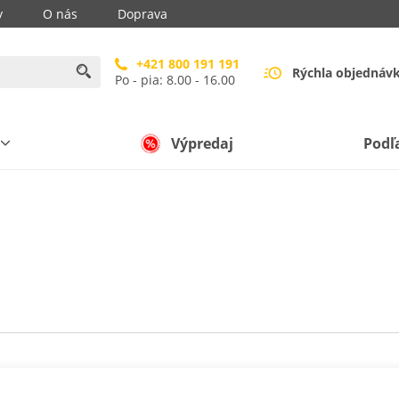
y
O nás
Doprava
+421 800 191 191
Rýchla objednáv
Po - pia: 8.00 - 16.00
Výpredaj
Podľ