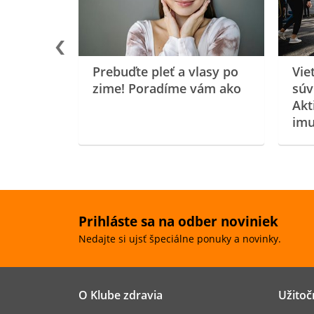
Prebuďte pleť a vlasy po
Vie
zime! Poradíme vám ako
súv
Akt
imu
Prihláste sa na odber noviniek
Nedajte si ujsť špeciálne ponuky a novinky.
O Klube zdravia
Užitoč