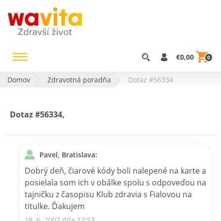
€0,00
0
Domov
Zdravotná poradňa
Dotaz #56334
Dotaz #56334,
Pavel, Bratislava:
Dobrý deň, čiarové kódy boli nalepené na karte a
posielala som ich v obálke spolu s odpoveďou na
tajničku z časopisu Klub zdravia s Fialovou na
titulke. Ďakujem
18. 6. 2007 dňa 12:53