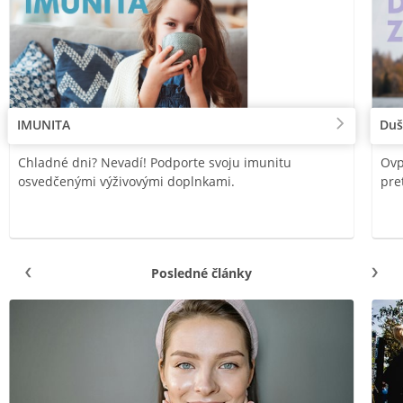
IMUNITA
Duš
Chladné dni? Nevadí! Podporte svoju imunitu
Ovp
osvedčenými výživovými doplnkami.
pre
Posledné články