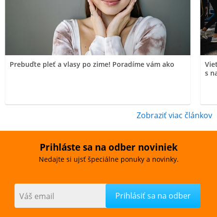
Prebuďte pleť a vlasy po zime! Poradíme vám ako
Vie
s n
Zobraziť viac článkov
Prihláste sa na odber noviniek
Nedajte si ujsť špeciálne ponuky a novinky.
Váš email