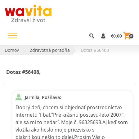
€0,00
0
Domov
Zdravotná poradňa
Dotaz #56408
Dotaz #56408,
Jarmila, Rožňava:
Dobrý deň, chcem si objednať prostredníctvo
internetu 1 bal."Pre krásnu postavu-leto 2007",
ale sa mi to nedarí. Moje č. 96325698.Aj keď som
vložila ako heslo moje priezvisko s
diakritikou,nešlo to ďalej.Prosím Vás o