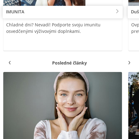
IMUNITA
Duš
Chladné dni? Nevadí! Podporte svoju imunitu
Ovp
osvedčenými výživovými doplnkami.
pre
Posledné články