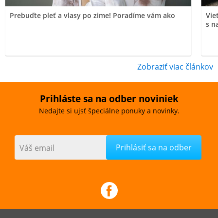
Prebuďte pleť a vlasy po zime! Poradíme vám ako
Vie
s n
Zobraziť viac článkov
Prihláste sa na odber noviniek
Nedajte si ujsť špeciálne ponuky a novinky.
Váš email