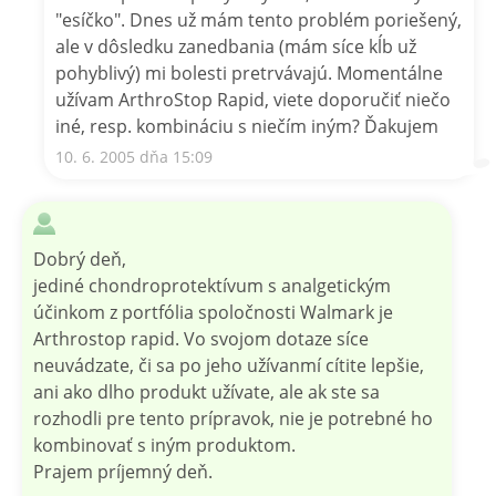
"esíčko". Dnes už mám tento problém poriešený,
ale v dôsledku zanedbania (mám síce kĺb už
pohyblivý) mi bolesti pretrvávajú. Momentálne
užívam ArthroStop Rapid, viete doporučiť niečo
iné, resp. kombináciu s niečím iným? Ďakujem
10. 6. 2005 dňa 15:09
Dobrý deň,
jediné chondroprotektívum s analgetickým
účinkom z portfólia spoločnosti Walmark je
Arthrostop rapid. Vo svojom dotaze síce
neuvádzate, či sa po jeho užívanmí cítite lepšie,
ani ako dlho produkt užívate, ale ak ste sa
rozhodli pre tento prípravok, nie je potrebné ho
kombinovať s iným produktom.
Prajem príjemný deň.