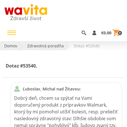
€0,00
0
Domov
Zdravotná poradňa
Dotaz #53540
Dotaz #53540,
Ľuboslav, Michal nad Žitavou:
Dobrý deň, chcem sa spýtať na Vami
doporučený produkt z prípravkov Walmark,
ktorý by mi pomohol utíšiť bolesti, resp. preliečiť
nasledovný zdravotný stav: Dlhšie obdobie som
nemal správne "pohyblivý" kĺb, ľudovo zvaný tzv.