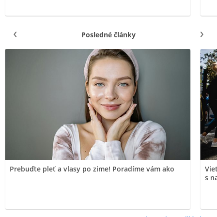
Posledné články
Prebuďte pleť a vlasy po zime! Poradíme vám ako
Vie
s n