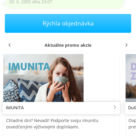
20. 6. 2005 dňa 23:07
Rýchla objednávka
Aktuálne promo akcie
IMUNITA
Duš
Chladné dni? Nevadí! Podporte svoju imunitu
Ovp
osvedčenými výživovými doplnkami.
pre