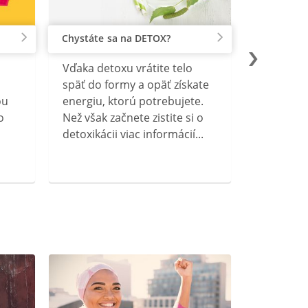
Chystáte sa na DETOX?
Vďaka detoxu vrátite telo
späť do formy a opäť získate
ou
energiu, ktorú potrebujete.
o
Než však začnete zistite si o
detoxikácii viac informácií...