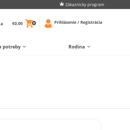
Zákaznícky program
Prihlásenie / Registrácia
€0,00
ka
0
a potreby
Rodina