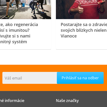
te, ako regenerácia
Postarajte sa o zdravi
isí s imunitou?
svojich blízkych nielen
ivujte si s nami
Vianoce
nitný systém
Váš email
né informácie
Naše značky