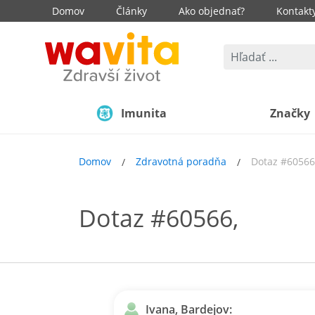
Domov
Články
Ako objednať?
Kontakt
Imunita
Značky
Domov
Zdravotná poradňa
Dotaz #60566
Dotaz #60566,
Ivana, Bardejov: