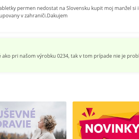
bletky permen nedostat na Slovensku kupit moj manžel si 
 kupovany v zahraniči.Dakujem
é ako pri našom výrobku 0234, tak v tom prípade nie je prob