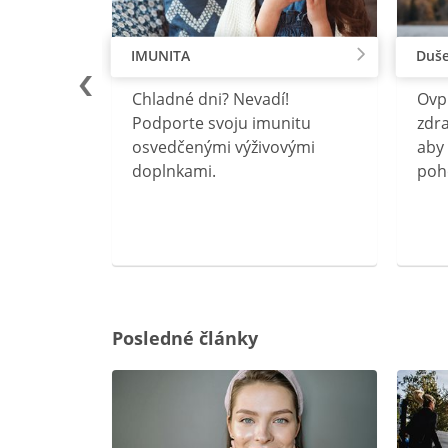
IMUNITA
Duše
lu
Chladné dni? Nevadí!
Ovp
rebný na
Podporte svoju imunitu
zdra
očného
osvedčenými výživovými
aby 
doplnkami.
poh
ravín
ovou
Posledné články
rgiu a
oenzýmu