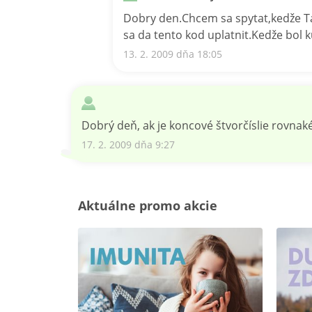
Dobry den.Chcem sa spytat,kedže Ta
sa da tento kod uplatnit.Kedže bol
13. 2. 2009 dňa 18:05
Dobrý deň, ak je koncové štvorčíslie rovnak
17. 2. 2009 dňa 9:27
Aktuálne promo akcie