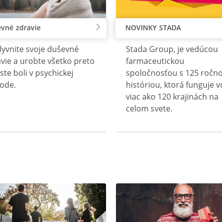
vné zdravie
NOVINKY STADA
lyvnite svoje duševné
Stada Group, je vedúcou
vie a urobte všetko preto
farmaceutickou
ste boli v psychickej
spoločnosťou s 125 ročn
ode.
históriou, ktorá funguje v
viac ako 120 krajinách na
celom svete.