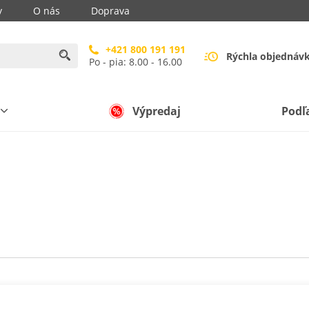
y
O nás
Doprava
+421 800 191 191
Rýchla objednáv
Po - pia: 8.00 - 16.00
Výpredaj
Podľ