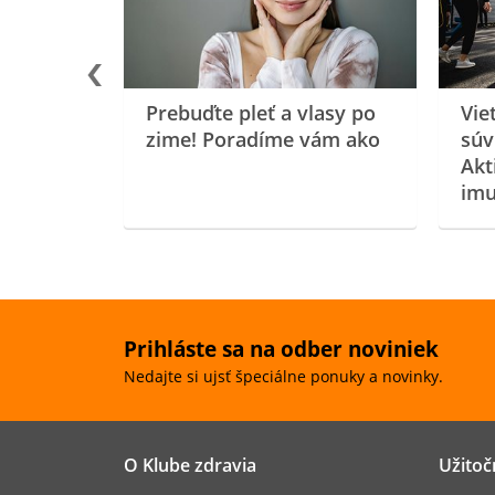
Prebuďte pleť a vlasy po
Vie
zime! Poradíme vám ako
súv
Akt
imu
Prihláste sa na odber noviniek
Nedajte si ujsť špeciálne ponuky a novinky.
O Klube zdravia
Užitoč