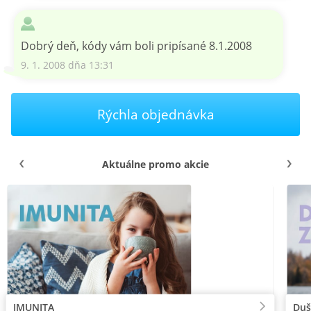
Dobrý deň, kódy vám boli pripísané 8.1.2008
9. 1. 2008 dňa 13:31
Rýchla objednávka
Aktuálne promo akcie
IMUNITA
Duš