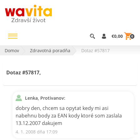
€0,00
0
Domov
Zdravotná poradňa
Dotaz #57817
Dotaz #57817,
Lenka, Protivanov:
dobry den, chcem sa opytat kedy mi asi
nabehnu body za EAN kody ktoré som zaslala
13.12.2007 dakujem
4. 1. 2008 dňa 17:09