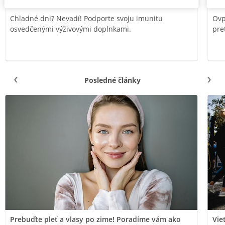
Chladné dni? Nevadí! Podporte svoju imunitu
Ovp
osvedčenými výživovými doplnkami.
pre
Posledné články
Prebuďte pleť a vlasy po zime! Poradíme vám ako
Vie