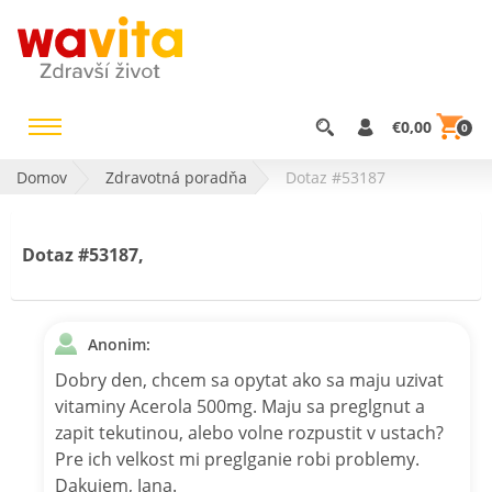
€0,00
0
Domov
Zdravotná poradňa
Dotaz #53187
Dotaz #53187,
Anonim:
Dobry den, chcem sa opytat ako sa maju uzivat
vitaminy Acerola 500mg. Maju sa preglgnut a
zapit tekutinou, alebo volne rozpustit v ustach?
Pre ich velkost mi preglganie robi problemy.
Dakujem, Jana.