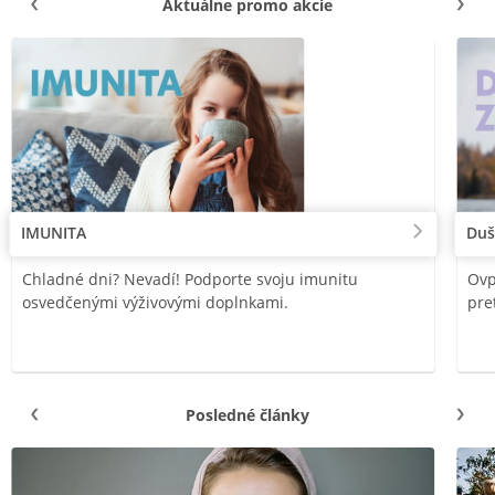
Aktuálne promo akcie
IMUNITA
Duš
Chladné dni? Nevadí! Podporte svoju imunitu
Ovp
osvedčenými výživovými doplnkami.
pre
Posledné články