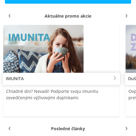
Aktuálne promo akcie
IMUNITA
Duš
Chladné dni? Nevadí! Podporte svoju imunitu
Ovp
osvedčenými výživovými doplnkami.
pre
Posledné články