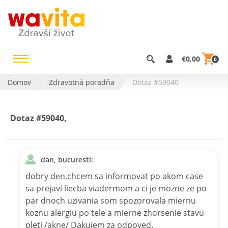
€0,00
0
Domov
Zdravotná poradňa
Dotaz #59040
Dotaz #59040,
dan, bucuresti:
dobry den,chcem sa informovat po akom case
sa prejaví liecba viadermom a ci je mozne ze po
par dnoch uzivania som spozorovala miernu
koznu alergiu po tele a mierne zhorsenie stavu
pleti /akne/ Dakujem za odpoved.