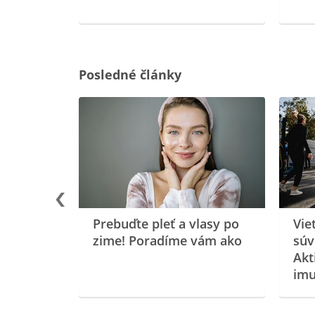
Posledné články
rgiu a
oenzýmu
Prebuďte pleť a vlasy po
Vie
zime! Poradíme vám ako
súv
Akt
imu