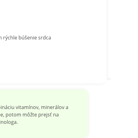
m rýchle búšenie srdca
náciu vitamínov, minerálov a
ce, potom môžte prejsť na
nologa.