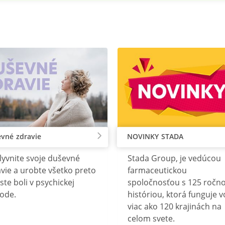
vné zdravie
NOVINKY STADA
lyvnite svoje duševné
Stada Group, je vedúcou
vie a urobte všetko preto
farmaceutickou
ste boli v psychickej
spoločnosťou s 125 ročn
ode.
históriou, ktorá funguje v
viac ako 120 krajinách na
celom svete.