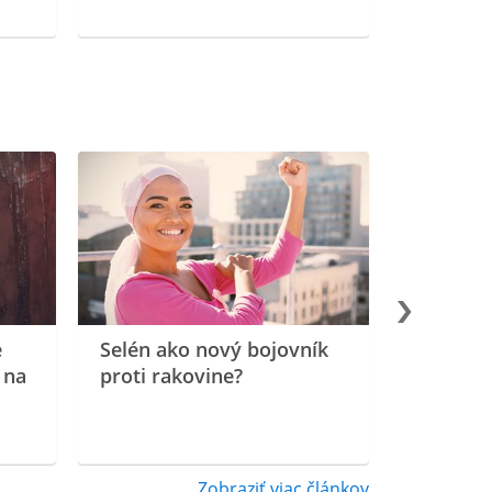
e
Selén ako nový bojovník
 na
proti rakovine?
Zobraziť viac článkov