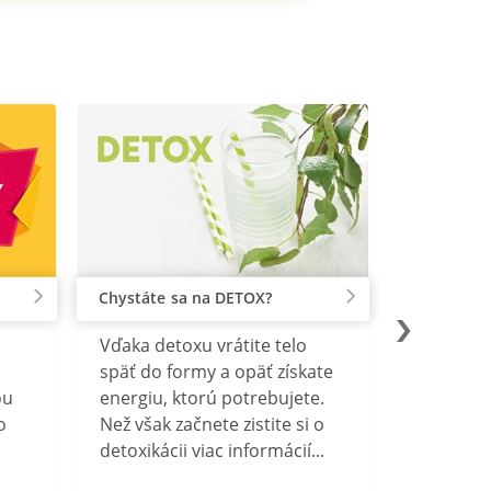
Chystáte sa na DETOX?
Vďaka detoxu vrátite telo
späť do formy a opäť získate
ou
energiu, ktorú potrebujete.
o
Než však začnete zistite si o
detoxikácii viac informácií...