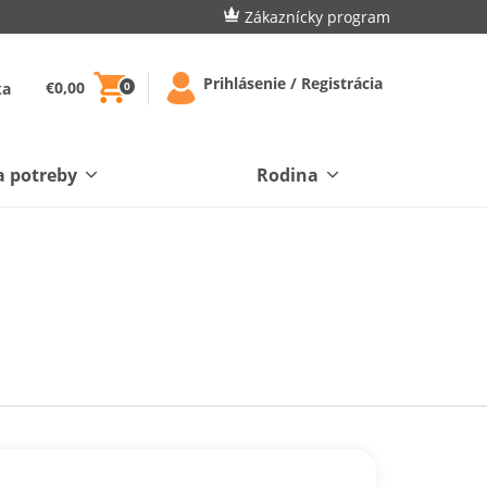
Zákaznícky program
Prihlásenie / Registrácia
€0,00
ka
0
a potreby
Rodina