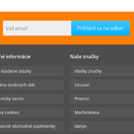
Váš email
né informácie
Naše značky
 kladené otázky
Všetky značky
ana osobných dát
Sinulan
nícky servis
Proenzi
ika cookies
Marťankovia
becné obchodné podmienky
Idelyn