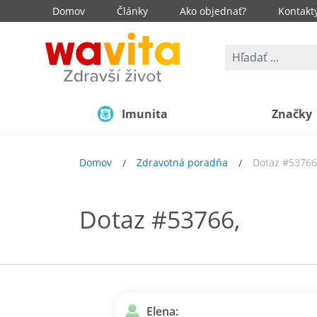
Domov
Články
Ako objednať?
Kontakt
Imunita
Značky
Domov
Zdravotná poradňa
Dotaz #53766
Dotaz #53766,
Elena: