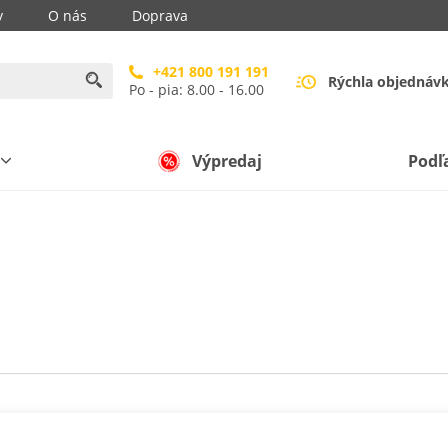
y
O nás
Doprava
+421 800 191 191
Rýchla objednáv
Po - pia: 8.00 - 16.00
Výpredaj
Podľ