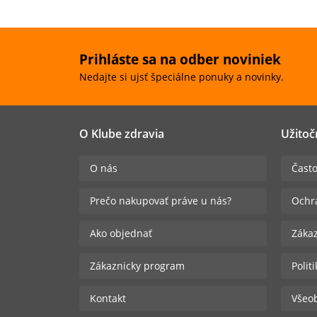
Prihláste sa na odber noviniek
Nedajte si ujsť špeciálne ponuky a novinky.
O Klube zdravia
Užitoč
O nás
Často
Prečo nakupovať práve u nás?
Ochr
Ako objednať
Zákaz
Zákaznicky program
Polit
Kontakt
Všeo