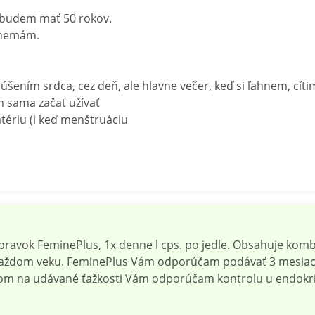
 budem mať 50 rokov.
 nemám.
ením srdca, cez deň, ale hlavne večer, keď si ľahnem, cíti
 sama začať užívať
atériu (i keď menštruáciu
avok FeminePlus, 1x denne l cps. po jedle. Obsahuje kombi
 v každom veku. FeminePlus Vám odporúčam podávať 3 mesia
m na udávané ťažkosti Vám odporúčam kontrolu u endokri