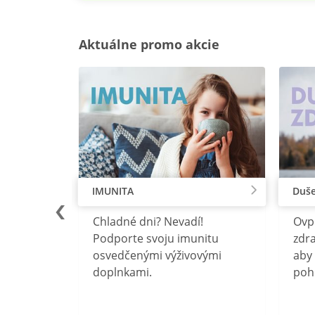
Aktuálne promo akcie
IMUNITA
Duše
lu
Chladné dni? Nevadí!
Ovp
rebný na
Podporte svoju imunitu
zdra
očného
osvedčenými výživovými
aby 
doplnkami.
poh
ravín
ovou