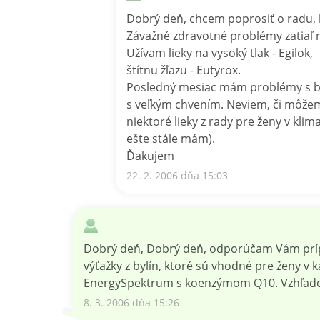
Dobrý deň, chcem poprosiť o radu,
Závažné zdravotné problémy zatiaľ
Užívam lieky na vysoký tlak - Egilok,
štítnu žľazu - Eutyrox.
Posledný mesiac mám problémy s búš
s veľkým chvením. Neviem, či môžem
niektoré lieky z rady pre ženy v klim
ešte stále mám).
Ďakujem
22. 2. 2006 dňa 15:03
Dobrý deň, Dobrý deň, odporúčam Vám prípr
výťažky z bylín, ktoré sú vhodné pre ženy
EnergySpektrum s koenzýmom Q10. Vzhľado
8. 3. 2006 dňa 15:26