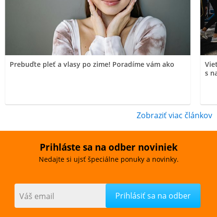
Prebuďte pleť a vlasy po zime! Poradíme vám ako
Vie
s n
Zobraziť viac článkov
Prihláste sa na odber noviniek
Nedajte si ujsť špeciálne ponuky a novinky.
Váš email