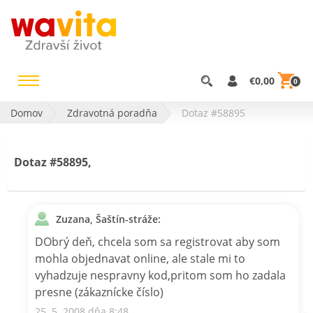
€0,00
0
Domov
Zdravotná poradňa
Dotaz #58895
Dotaz #58895,
Zuzana, Šaštín-stráže:
DObrý deň, chcela som sa registrovat aby som
mohla objednavat online, ale stale mi to
vyhadzuje nespravny kod,pritom som ho zadala
presne (zákaznícke číslo)
25. 5. 2008 dňa 8:48