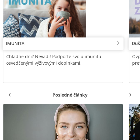
IMUNITA
Duš
Chladné dni? Nevadí! Podporte svoju imunitu
Ovp
osvedčenými výživovými doplnkami.
pre
Posledné články