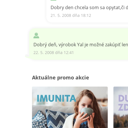
Dobry den chcela som sa opytat,či do
21. 5. 2008 dňa 18:12
Dobrý deň, výrobok Yal je možné zakúpiť len
22. 5. 2008 dňa 12:41
Aktuálne promo akcie