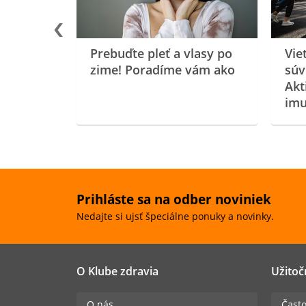
Prebuďte pleť a vlasy po
Vie
zime! Poradíme vám ako
súv
Akt
imu
Prihláste sa na odber noviniek
Nedajte si ujsť špeciálne ponuky a novinky.
O Klube zdravia
Užitoč
O nás
Často