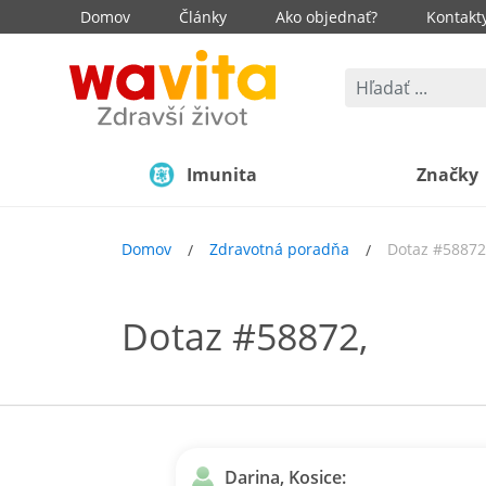
Domov
Články
Ako objednať?
Kontakt
Imunita
Značky
Domov
Zdravotná poradňa
Dotaz #58872
Dotaz #58872,
Darina, Kosice: