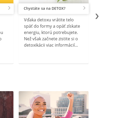
Chystáte sa na DETOX?
Vďaka detoxu vrátite telo
späť do formy a opäť získate
ou
energiu, ktorú potrebujete.
o
Než však začnete zistite si o
detoxikácii viac informácií...