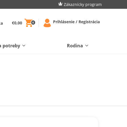
Zákaznícky program
Prihlásenie / Registrácia
€0,00
ka
0
a potreby
Rodina