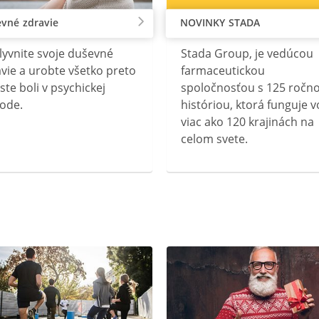
vné zdravie
NOVINKY STADA
lyvnite svoje duševné
Stada Group, je vedúcou
vie a urobte všetko preto
farmaceutickou
ste boli v psychickej
spoločnosťou s 125 ročn
ode.
históriou, ktorá funguje v
viac ako 120 krajinách na
celom svete.