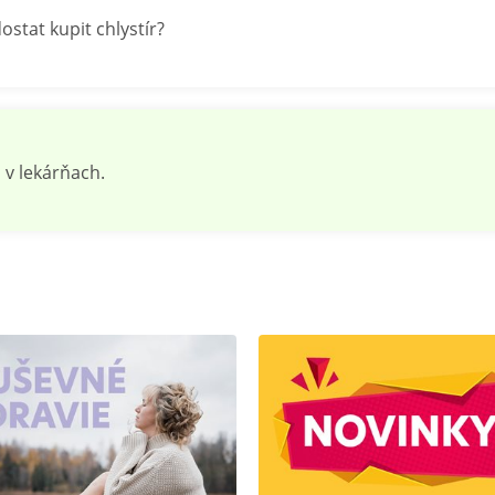
stat kupit chlystír?
 v lekárňach.