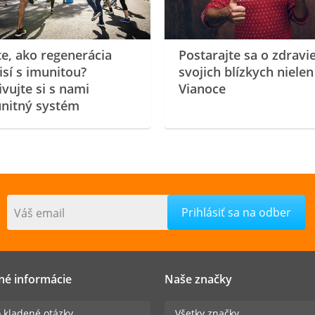
te, ako regenerácia
Postarajte sa o zdravi
isí s imunitou?
svojich blízkych nielen
ivujte si s nami
Vianoce
nitný systém
Váš email
né informácie
Naše značky
 kladené otázky
Všetky značky