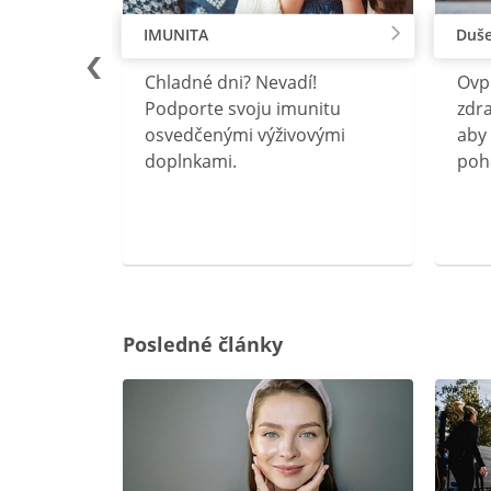
IMUNITA
Duše
lu
Chladné dni? Nevadí!
Ovp
rebný na
Podporte svoju imunitu
zdra
očného
osvedčenými výživovými
aby 
doplnkami.
poh
ravín
ovou
Posledné články
rgiu a
oenzýmu