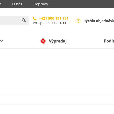
y
O nás
Doprava
+421 800 191 191
Rýchla objednáv
Po - pia: 8.00 - 16.00
Výpredaj
Podľ