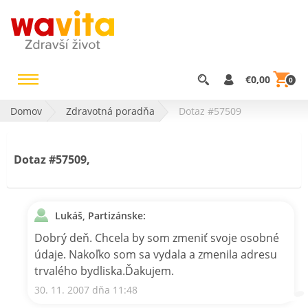
€0,00
0
Domov
Zdravotná poradňa
Dotaz #57509
Dotaz #57509,
Lukáš, Partizánske:
Dobrý deň. Chcela by som zmeniť svoje osobné
údaje. Nakoľko som sa vydala a zmenila adresu
trvalého bydliska.Ďakujem.
30. 11. 2007 dňa 11:48