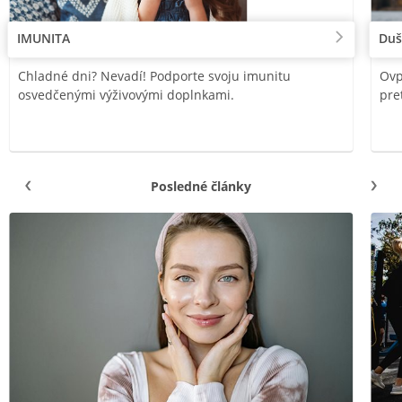
IMUNITA
Duš
Chladné dni? Nevadí! Podporte svoju imunitu
Ovp
osvedčenými výživovými doplnkami.
pre
Posledné články