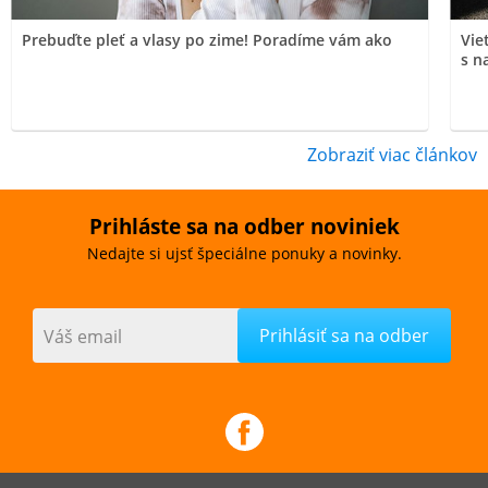
Prebuďte pleť a vlasy po zime! Poradíme vám ako
Vie
s n
Zobraziť viac článkov
Prihláste sa na odber noviniek
Nedajte si ujsť špeciálne ponuky a novinky.
Váš email