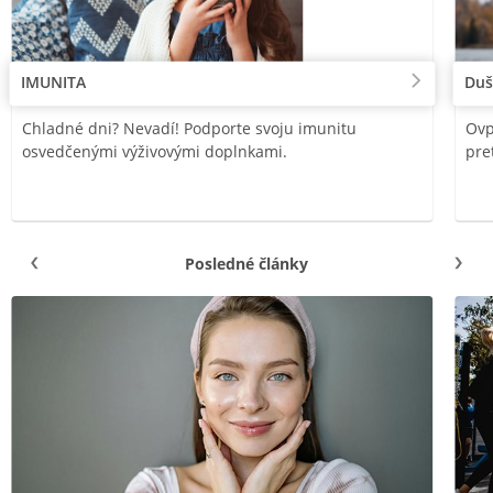
IMUNITA
Duš
Chladné dni? Nevadí! Podporte svoju imunitu
Ovp
osvedčenými výživovými doplnkami.
pre
Posledné články