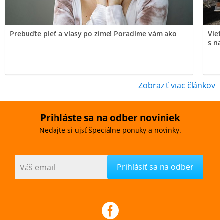
Prebuďte pleť a vlasy po zime! Poradíme vám ako
Vie
s n
Zobraziť viac článkov
Prihláste sa na odber noviniek
Nedajte si ujsť špeciálne ponuky a novinky.
Váš email