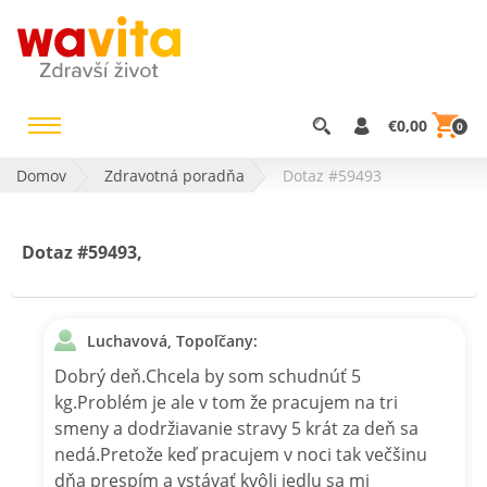
€0,00
0
Domov
Zdravotná poradňa
Dotaz #59493
Dotaz #59493,
Luchavová, Topoľčany:
Dobrý deň.Chcela by som schudnúť 5
kg.Problém je ale v tom že pracujem na tri
smeny a dodržiavanie stravy 5 krát za deň sa
nedá.Pretože keď pracujem v noci tak večšinu
dňa prespím a vstávať kvôli jedlu sa mi