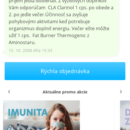
príjem jedla dobiehali. Z výživových doplnkov
Vám odporúčam CLA Clarinol 1 cps. po obede a
2. po jedle večer.Účinnosť sa zvyšuje
pohybovými aktivitami keď potrebuje
organizmus doplniť energiu. Večer ešte môžte
užiť 1 cps. Fat Burner Thermogenic z
Aminostaru.
15. 10. 2008 dňa 15:33
Rýchla objednávka
Aktuálne promo akcie