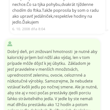
nechce.Čo sa týka pohybu,dvakrát týždenne
chodím do ftika.Takže poprosila by som o radu
ako upraviť jedálniček,respektíve hodiny na
jedlo.Ďakujem
6. 10. 2008 dňa 8:04
Dobrý deň, pri znižovaní hmotnosti je nutné aby
kalorický príjem bol nižší ako výdaj, len v tom
prípade môže dôjsť k jej úbytku. Základom je
jesť pravidelne v menších množstvách,
uprednostniť zeleninu, ovocie, celozrnné a
nízkotučné výrobky. Samozrejme, že nebudete
vstávať kvôli jedlu po nočnej smene. Ale je nutné,
aby ste aj v noci počas prestávky zjedli porciu
ľahko stráviteľného jedla. V jedle by ste nemali
mať dlhšiu prestávku ako 12 hodín a potom